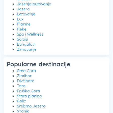
Jesenja putovanja
Jezera
Letovanje
Lux
Planine
Reke
Spa i Wellness
Salaši
Bungalovi
Zimovanje
Popularne destinacije
Crna Gora
Zlatibor
Divčibare
Tara
Fruška Gora
Stara planina
Palić
Srebrno Jezero
Vrdnik