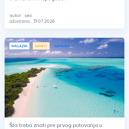
autor:
seo
ažurirano:
31.07.2026.
MAGAZIN
SAVETI
MAROKO
Šta treba znati pre prvog putovanja u