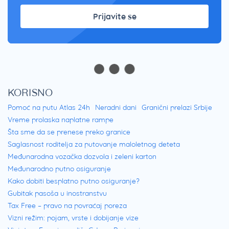
Prijavite se
KORISNO
Pomoć na putu Atlas 24h
Neradni dani
Granični prelazi Srbije
Vreme prolaska naplatne rampe
Šta sme da se prenese preko granice
Saglasnost roditelja za putovanje maloletnog deteta
Međunarodna vozačka dozvola i zeleni karton
Međunarodno putno osiguranje
Kako dobiti besplatno putno osiguranje?
Gubitak pasoša u inostranstvu
Tax Free – pravo na povraćaj poreza
Vizni režim: pojam, vrste i dobijanje vize