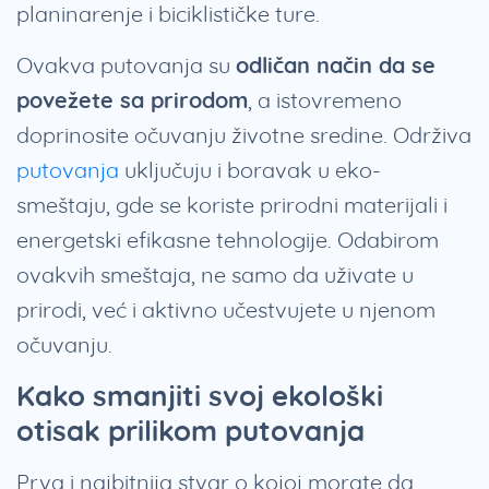
planinarenje i biciklističke ture.
Ovakva putovanja su
odličan način da se
povežete sa prirodom
, a istovremeno
doprinosite očuvanju životne sredine. Održiva
putovanja
uključuju i boravak u eko-
smeštaju, gde se koriste prirodni materijali i
energetski efikasne tehnologije. Odabirom
ovakvih smeštaja, ne samo da uživate u
prirodi, već i aktivno učestvujete u njenom
očuvanju.
Kako smanjiti svoj ekološki
otisak prilikom putovanja
Prva i najbitnija stvar o kojoj morate da