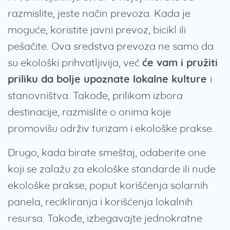
razmislite, jeste način prevoza. Kada je
moguće, koristite javni prevoz, bicikl ili
pešačite. Ova sredstva prevoza ne samo da
su ekološki prihvatljivija, već
će vam i pružiti
priliku da bolje upoznate lokalne kulture
i
stanovništva. Takođe, prilikom izbora
destinacije, razmislite o onima koje
promovišu održiv turizam i ekološke prakse.
Drugo, kada birate smeštaj, odaberite one
koji se zalažu za ekološke standarde ili nude
ekološke prakse, poput korišćenja solarnih
panela, recikliranja i korišćenja lokalnih
resursa. Takođe, izbegavajte jednokratne