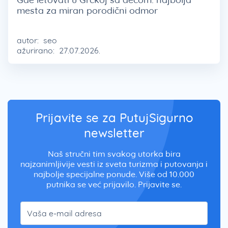
mesta za miran porodični odmor
autor:
seo
ažurirano:
27.07.2026.
Prijavite se za PutujSigurno
newsletter
Naš stručni tim svakog utorka bira
najzanimljivije vesti iz sveta turizma i putovanja i
najbolje specijalne ponude. Više od 10.000
putnika se već prijavilo. Prijavite se.