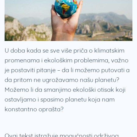
U doba kada se sve više priča o klimatskim
promenama i ekološkim problemima, važno
je postaviti pitanje – da li možemo putovati a
da pritom ne ugrožavamo našu planetu?
Možemo li da smanjimo ekološki otisak koji
ostavljamo i spasimo planetu koja nam
konstantno oprašta?
Ovaj tekst istražuje mogućnosti održivog