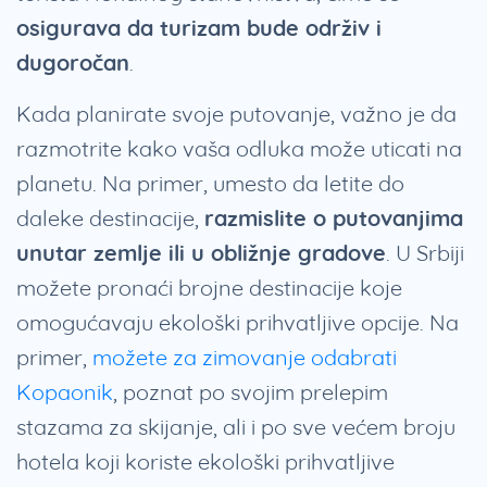
osigurava da turizam bude održiv i
dugoročan
.
Kada planirate svoje putovanje, važno je da
razmotrite kako vaša odluka može uticati na
planetu. Na primer, umesto da letite do
daleke destinacije,
razmislite o putovanjima
unutar zemlje ili u obližnje gradove
. U Srbiji
možete pronaći brojne destinacije koje
omogućavaju ekološki prihvatljive opcije. Na
primer,
možete za zimovanje odabrati
Kopaonik
, poznat po svojim prelepim
stazama za skijanje, ali i po sve većem broju
hotela koji koriste ekološki prihvatljive