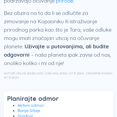
podržavaju očuvanje
prirode
.
Bez obzira na to da li se odlučite za
zimovanje na Kopaoniku ili istraživanje
prirodnog parka kao što je Tara, vaše odluke
mogu imati značajan uticaj na očuvanje
planete.
Uživajte u putovanjima, ali budite
odgovorni
– naša planeta ipak zavisi od nas,
onoliko koliko i mi od nje!
AUTOR: MILOŠ BOŽILOVIĆ | OBJAVLJENO: 07.11.2024. | MODIFIKOVANO:
07.11.2024.
Planirajte odmor
Aktivni odmor
Banje Srbije
Gradovi