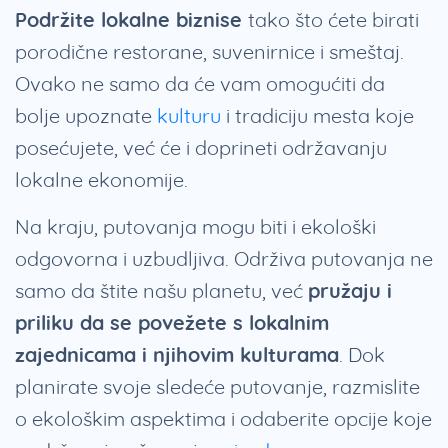
Podržite lokalne biznise
tako što ćete birati
porodične restorane, suvenirnice i smeštaj.
Ovako ne samo da će vam omogućiti da
bolje upoznate
kulturu
i tradiciju mesta koje
posećujete, već će i doprineti održavanju
lokalne ekonomije.
Na kraju, putovanja mogu biti i ekološki
odgovorna i uzbudljiva. Održiva putovanja ne
samo da štite našu planetu, već
pružaju i
priliku da se povežete s lokalnim
zajednicama i njihovim kulturama
. Dok
planirate svoje sledeće putovanje, razmislite
o ekološkim aspektima i odaberite opcije koje