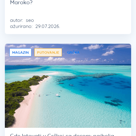
Maroko?
autor:
seo
ažurirano:
29.07.2026.
MAGAZIN
PUTOVANJE
GRČKA
Gde letovati u Grčkoj sa decom: najbolja