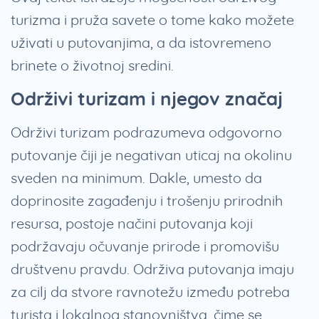
turizma i pruža savete o tome kako možete
uživati u putovanjima, a da istovremeno
brinete o životnoj sredini.
Održivi turizam i njegov značaj
Održivi turizam podrazumeva odgovorno
putovanje čiji je negativan uticaj na okolinu
sveden na minimum. Dakle, umesto da
doprinosite zagađenju i trošenju prirodnih
resursa, postoje načini putovanja koji
podržavaju očuvanje prirode i promovišu
društvenu pravdu. Održiva putovanja imaju
za cilj da stvore ravnotežu između potreba
turista i lokalnog stanovništva, čime se