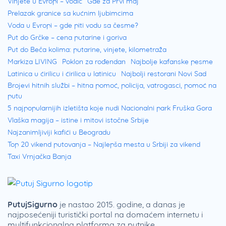
Vinjete u Evropi – vodič
Gde za Prvi maj
Prelazak granice sa kućnim ljubimcima
Voda u Evropi – gde piti vodu sa česme?
Put do Grčke – cena putarine i goriva
Put do Beča kolima: putarine, vinjete, kilometraža
Markiza LIVING
Poklon za rođendan
Najbolje kafanske pesme
Latinica u ćirilicu i ćirilica u latinicu
Najbolji restorani Novi Sad
Brojevi hitnih službi – hitna pomoć, policija, vatrogasci, pomoć na
putu
5 najpopularnijih izletišta koje nudi Nacionalni park Fruška Gora
Vlaška magija – istine i mitovi istočne Srbije
Najzanimljiviji kafići u Beogradu
Top 20 vikend putovanja – Najlepša mesta u Srbiji za vikend
Taxi Vrnjačka Banja
PutujSigurno
je nastao 2015. godine, a danas je
najposećeniji turistički portal na domaćem internetu i
multifunkcionalna platforma za putnike.