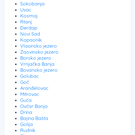
Sokobanja
Uvac
Kosmaj
Rtanj
Đerdap
Novi Sad
Kopaonik
Vlasinsko jezero
Zaovinsko jezero
Borsko jezero
Vrnjačka Banja
Bovansko jezero
Golubac
Goč
Aranđelovac
Mitrovac
Guča
Ovčar Banja
Drina
Bajina Bašta
Golija
Rudnik