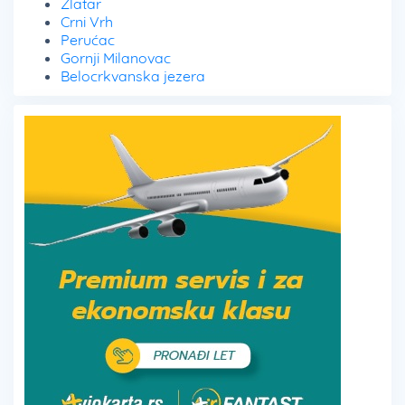
Zlatar
Crni Vrh
Perućac
Gornji Milanovac
Belocrkvanska jezera