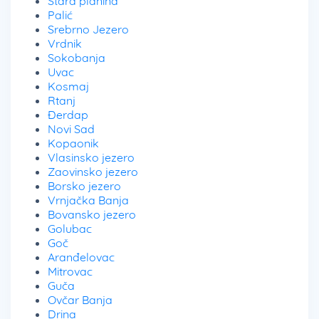
Stara planina
Palić
Srebrno Jezero
Vrdnik
Sokobanja
Uvac
Kosmaj
Rtanj
Đerdap
Novi Sad
Kopaonik
Vlasinsko jezero
Zaovinsko jezero
Borsko jezero
Vrnjačka Banja
Bovansko jezero
Golubac
Goč
Aranđelovac
Mitrovac
Guča
Ovčar Banja
Drina