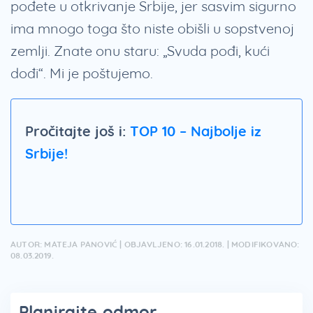
pođete u otkrivanje Srbije, jer sasvim sigurno
ima mnogo toga što niste obišli u sopstvenoj
zemlji. Znate onu staru: „Svuda pođi, kući
dođi“. Mi je poštujemo.
Pročitajte još i:
TOP 10 – Najbolje iz
Srbije!
AUTOR: MATEJA PANOVIĆ | OBJAVLJENO: 16.01.2018. | MODIFIKOVANO:
08.03.2019.
Planirajte odmor