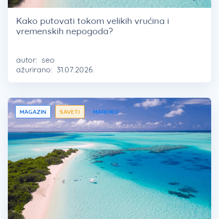
Kako putovati tokom velikih vrućina i
vremenskih nepogoda?
autor:
seo
ažurirano:
31.07.2026.
MAGAZIN
SAVETI
MAROKO