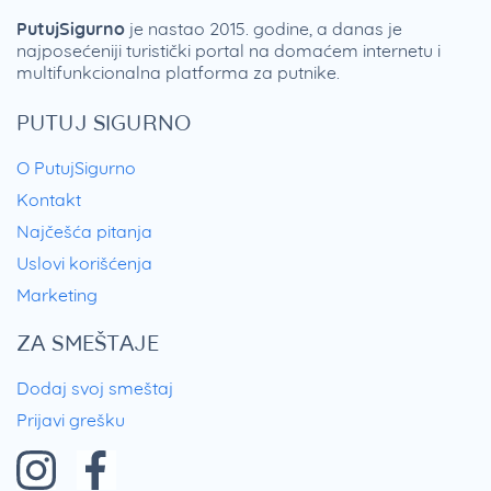
PutujSigurno
je nastao 2015. godine, a danas je
najposećeniji turistički portal na domaćem internetu i
multifunkcionalna platforma za putnike.
PUTUJ SIGURNO
O PutujSigurno
Kontakt
Najčešća pitanja
Uslovi korišćenja
Marketing
ZA SMEŠTAJE
Dodaj svoj smeštaj
Prijavi grešku