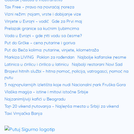
Tax Free – pravo na povraćaj poreza
Vizni režim: pojam, vrste i dobijanje vize
Vinjete u Evropi – vodič
Gde za Prvi maj
Prelazak granice sa kućnim ljubimcima
Voda u Evropi – gde piti vodu sa česme?
Put do Grčke – cena putarine i goriva
Put do Beča kolima: putarine, vinjete, kilometraža
Markiza LIVING
Poklon za rođendan
Najbolje kafanske pesme
Latinica u ćirilicu i ćirilica u latinicu
Najbolji restorani Novi Sad
Brojevi hitnih službi – hitna pomoć, policija, vatrogasci, pomoć na
putu
5 najpopularnijih izletišta koje nudi Nacionalni park Fruška Gora
Vlaška magija – istine i mitovi istočne Srbije
Najzanimljiviji kafići u Beogradu
Top 20 vikend putovanja – Najlepša mesta u Srbiji za vikend
Taxi Vrnjačka Banja