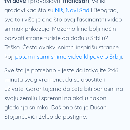
tvrđave
i pravoslavni
manastiri
, veliki
gradovi kao što su
Niš
,
Novi Sad
i Beograd,
sve to i više je ono što ovaj fascinantni video
snimak prikazuje. Možemo li na bolji način
pozvati strane turiste da dođu u Srbiju?
Teško. Često ovakvi snimci inspirišu strance
koji
potom i sami snime video klipove o Srbiji
.
Sve što je potrebno – jeste da izdvojite 2:46
minuta svog vremena, da se opustite i
uživate. Garantujemo da ćete biti ponosni na
svoju zemlju i spremni na akciju nakon
gledanja snimka. Baš ono što je Dušan
Stojančević i želeo da postigne.