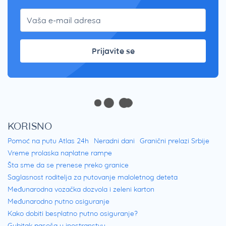
Prijavite se
KORISNO
Pomoć na putu Atlas 24h
Neradni dani
Granični prelazi Srbije
Vreme prolaska naplatne rampe
Šta sme da se prenese preko granice
Saglasnost roditelja za putovanje maloletnog deteta
Međunarodna vozačka dozvola i zeleni karton
Međunarodno putno osiguranje
Kako dobiti besplatno putno osiguranje?
Gubitak pasoša u inostranstvu