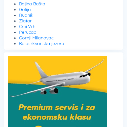
Bajina Bašta
Golija
Rudnik
Zlatar
Crni Vrh
Perućac
Gornji Milanovac
Belocrkvanska jezera