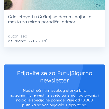
Gde letovati u Grčkoj sa decom: najbolja
mesta za miran porodični odmor
autor:
seo
ažurirano:
27.07.2026.
Prijavite se za PutujSigurno
newsletter
Naš stručni tim svakog utorka bira
najzanimljivije vesti iz sveta turizma i putovanja i
najbolje specijalne ponude. Više od 10.000
putnika se već prijavilo. Prijavite se.