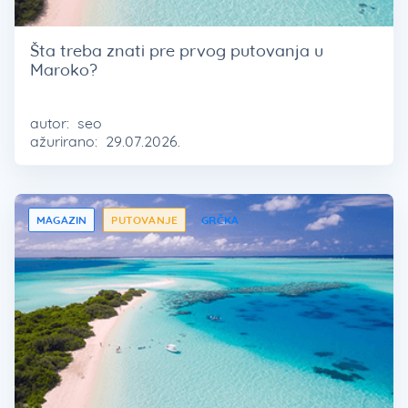
Šta treba znati pre prvog putovanja u
Maroko?
autor:
seo
ažurirano:
29.07.2026.
MAGAZIN
PUTOVANJE
GRČKA