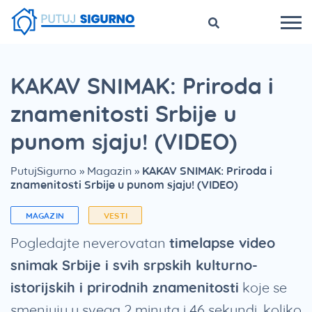
KAKAV SNIMAK: Priroda i
znamenitosti Srbije u
punom sjaju! (VIDEO)
PutujSigurno
»
Magazin
»
KAKAV SNIMAK: Priroda i
znamenitosti Srbije u punom sjaju! (VIDEO)
MAGAZIN
VESTI
Pogledajte neverovatan
timelapse video
snimak Srbije i svih srpskih kulturno-
istorijskih i prirodnih znamenitosti
koje se
smenjuju u svega 2 minuta i 46 sekundi, koliko