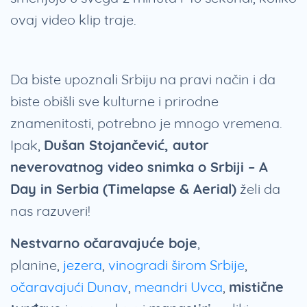
ovaj video klip traje.
Da biste upoznali Srbiju na pravi način i da
biste obišli sve kulturne i prirodne
znamenitosti, potrebno je mnogo vremena.
Ipak,
Dušan Stojančević, autor
neverovatnog video snimka o Srbiji – A
Day in Serbia (Timelapse & Aerial)
želi da
nas razuveri!
Nestvarno očaravajuće boje
,
planine,
jezera
,
vinogradi širom Srbije
,
očaravajući Dunav
,
meandri Uvca
,
mistične