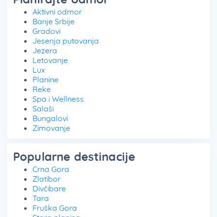
Aktivni odmor
Banje Srbije
Gradovi
Jesenja putovanja
Jezera
Letovanje
Lux
Planine
Reke
Spa i Wellness
Salaši
Bungalovi
Zimovanje
Popularne destinacije
Crna Gora
Zlatibor
Divčibare
Tara
Fruška Gora