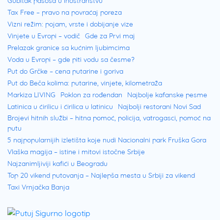
Gubitak pasoša u inostranstvu
Tax Free – pravo na povraćaj poreza
Vizni režim: pojam, vrste i dobijanje vize
Vinjete u Evropi – vodič
Gde za Prvi maj
Prelazak granice sa kućnim ljubimcima
Voda u Evropi – gde piti vodu sa česme?
Put do Grčke – cena putarine i goriva
Put do Beča kolima: putarine, vinjete, kilometraža
Markiza LIVING
Poklon za rođendan
Najbolje kafanske pesme
Latinica u ćirilicu i ćirilica u latinicu
Najbolji restorani Novi Sad
Brojevi hitnih službi – hitna pomoć, policija, vatrogasci, pomoć na
putu
5 najpopularnijih izletišta koje nudi Nacionalni park Fruška Gora
Vlaška magija – istine i mitovi istočne Srbije
Najzanimljiviji kafići u Beogradu
Top 20 vikend putovanja – Najlepša mesta u Srbiji za vikend
Taxi Vrnjačka Banja