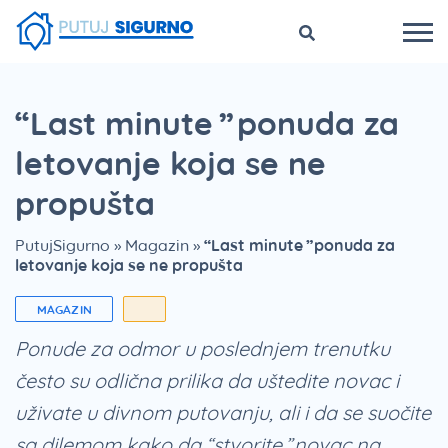
“Last minute” ponuda za
letovanje koja se ne
propušta
PutujSigurno
»
Magazin
»
“Last minute” ponuda za
letovanje koja se ne propušta
MAGAZIN
Ponude za odmor u poslednjem trenutku
često su odlična prilika da uštedite novac i
uživate u divnom putovanju, ali i da se suočite
sa dilemom kako da “stvorite” novac na