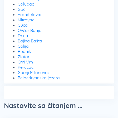
Golubac
Goč
Aranđelovac
Mitrovac
Guča
Ovčar Banja
Drina
Bajina Bašta
Golija
Rudnik
Zlatar
Crni Vrh
Perućac
Gornji Milanovac
Belocrkvanska jezera
Nastavite sa čitanjem ...