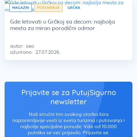
MAGAZIN
PUTOVANJE
GRČKA
Gde letovati u Grčkoj sa decom: najbolja
mesta za miran porodični odmor
autor:
seo
ažurirano:
27.07.2026.
Prijavite se za PutujSigurno
newsletter
Naš stručni tim svakog utorka bira
najzanimljivije vesti iz sveta turizma i putovanja i
najbolje specijalne ponude. Više od 10.000
putnika se već prijavilo. Prijavite se.