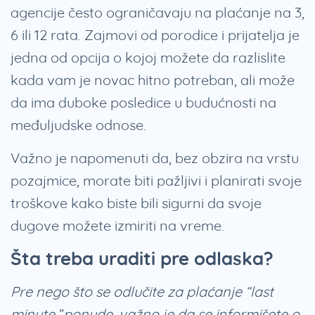
agencije često ograničavaju na plaćanje na 3,
6 ili 12 rata. Zajmovi od porodice i prijatelja je
jedna od opcija o kojoj možete da razlislite
kada vam je novac hitno potreban, ali može
da ima duboke posledice u budućnosti na
međuljudske odnose.
Važno je napomenuti da, bez obzira na vrstu
pozajmice, morate biti pažljivi i planirati svoje
troškove kako biste bili sigurni da svoje
dugove možete izmiriti na vreme.
Šta treba uraditi pre odlaska?
Pre nego što se odlučite za plaćanje “last
minute” ponude, važno je da se informišete o