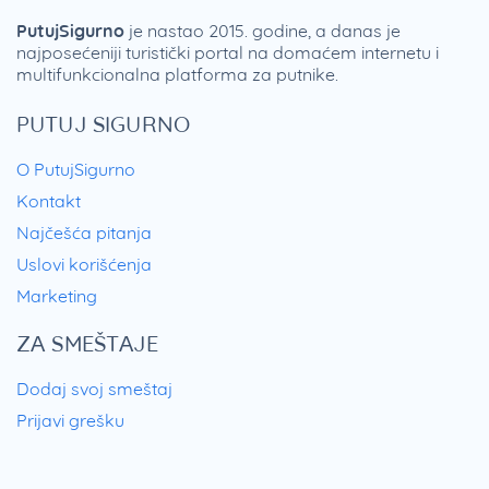
PutujSigurno
je nastao 2015. godine, a danas je
najposećeniji turistički portal na domaćem internetu i
multifunkcionalna platforma za putnike.
PUTUJ SIGURNO
O PutujSigurno
Kontakt
Najčešća pitanja
Uslovi korišćenja
Marketing
ZA SMEŠTAJE
Dodaj svoj smeštaj
Prijavi grešku