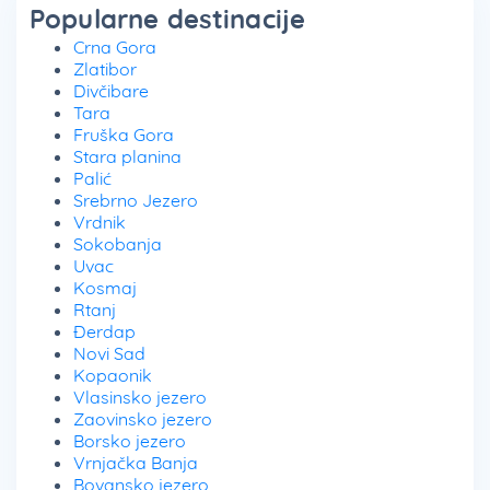
Popularne destinacije
Crna Gora
Zlatibor
Divčibare
Tara
Fruška Gora
Stara planina
Palić
Srebrno Jezero
Vrdnik
Sokobanja
Uvac
Kosmaj
Rtanj
Đerdap
Novi Sad
Kopaonik
Vlasinsko jezero
Zaovinsko jezero
Borsko jezero
Vrnjačka Banja
Bovansko jezero