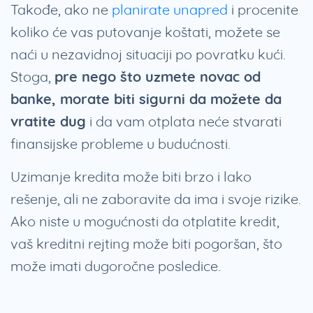
Takođe, ako ne
planirate unapred
i procenite
koliko će vas putovanje koštati, možete se
naći u nezavidnoj situaciji po povratku kući.
Stoga,
pre nego što uzmete novac od
banke, morate biti sigurni da možete da
vratite dug
i da vam otplata neće stvarati
finansijske probleme u budućnosti.
Uzimanje kredita može biti brzo i lako
rešenje, ali ne zaboravite da ima i svoje rizike.
Ako niste u mogućnosti da otplatite kredit,
vaš kreditni rejting može biti pogoršan, što
može imati dugoročne posledice.