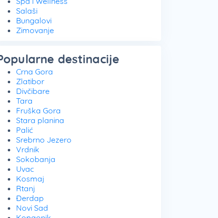
Spa i Wellness
Salaši
Bungalovi
Zimovanje
Popularne destinacije
Crna Gora
Zlatibor
Divčibare
Tara
Fruška Gora
Stara planina
Palić
Srebrno Jezero
Vrdnik
Sokobanja
Uvac
Kosmaj
Rtanj
Đerdap
Novi Sad
Kopaonik