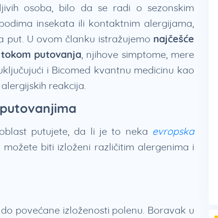
jivih osoba, bilo da se radi o sezonskim
bodima insekata ili kontaktnim alergijama,
za put. U ovom članku istražujemo
najčešće
i tokom putovanja
, njihove simptome, mere
 uključujući i Bicomed kvantnu medicinu kao
alergijskih reakcija.
a putovanjima
oblast putujete, da li je to neka
evropska
, možete biti izloženi različitim alergenima i
 do povećane izloženosti polenu. Boravak u