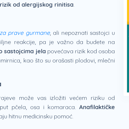
rizik od alergijskog rinitisa
.
 za prave gurmane
, ali nepoznati sastojci u
biljne reakcije, pa je važno da budete na
 sastojcima jela
povećava rizik kod osoba
irnica, kao što su orašasti plodovi, mlečni
a
rajeve može vas izložiti većem riziku od
oput pčela, osa i komaraca.
Anafilaktičke
ju hitnu medicinsku pomoć.