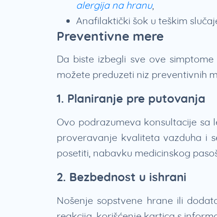
alergija na hranu
,
Anafilaktički šok u teškim slučaj
Preventivne mere
Da biste izbegli sve ove simptome 
možete preduzeti niz preventivnih 
1. Planiranje pre putovanja
Ovo podrazumeva konsultacije sa le
proveravanje kvaliteta vazduha i se
posetiti, nabavku medicinskog paso
2. Bezbednost u ishrani
Nošenje sopstvene hrane ili dodatak
reakcija, korišćenje kartica s infor