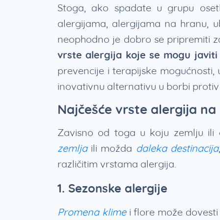
Stoga, ako spadate u grupu osetl
alergijama, alergijama na hranu, u
neophodno je dobro se pripremiti 
vrste alergija koje se mogu javit
prevencije i terapijske mogućnosti,
inovativnu alternativu u borbi protiv 
Najčešće vrste alergija n
Zavisno od toga u koju zemlju ili 
zemlja
ili možda
daleka destinacija
različitim vrstama alergija.
1. Sezonske alergije
Promena klime
i flore može dovesti