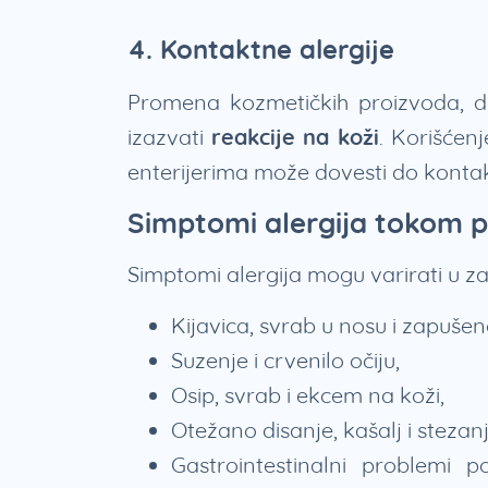
4. Kontaktne alergije
Promena kozmetičkih proizvoda, de
izazvati
reakcije na koži
. Korišćen
enterijerima može dovesti do kontak
Simptomi alergija tokom 
Simptomi alergija mogu varirati u zav
Kijavica, svrab u nosu i zapušen
Suzenje i crvenilo očiju,
Osip, svrab i ekcem na koži,
Otežano disanje, kašalj i stezan
Gastrointestinalni problemi 