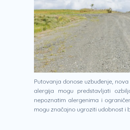
Putovanja donose uzbuđenje, nova is
alergija mogu predstavljati ozbi
nepoznatim alergenima i ograniče
mogu značajno ugroziti udobnost i 