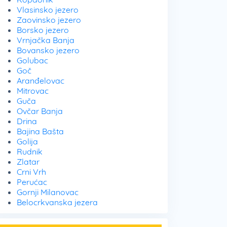
Vlasinsko jezero
Zaovinsko jezero
Borsko jezero
Vrnjačka Banja
Bovansko jezero
Golubac
Goč
Aranđelovac
Mitrovac
Guča
Ovčar Banja
Drina
Bajina Bašta
Golija
Rudnik
Zlatar
Crni Vrh
Perućac
Gornji Milanovac
Belocrkvanska jezera