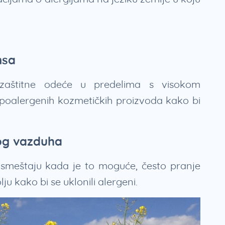
nsa
 zaštitne odeće u predelima s visokom
hipoalergenih kozmetičkih proizvoda kako bi
tog vazduha
 smeštaju kada je to moguće, često pranje
u kako bi se uklonili alergeni.