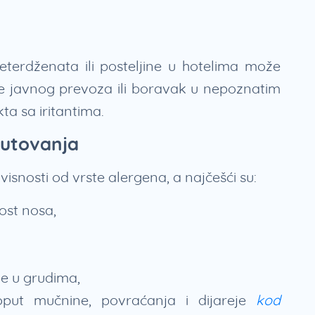
terdženata ili posteljine u hotelima može
je javnog prevoza ili boravak u nepoznatim
ta sa iritantima.
putovanja
isnosti od vrste alergena, a najčešći su:
ost nosa,
je u grudima,
poput mučnine, povraćanja i dijareje
kod