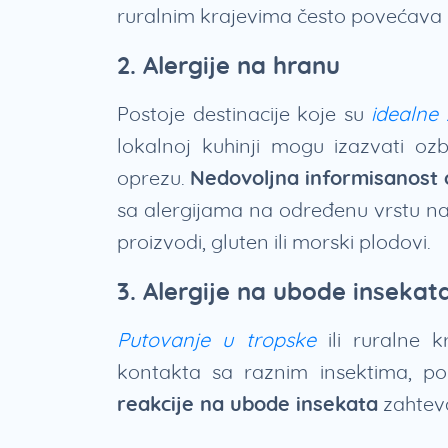
ruralnim krajevima često povećava
2. Alergije na hranu
Postoje destinacije koje su
idealne
lokalnoj kuhinji mogu izazvati oz
oprezu.
Nedovoljna informisanost o
sa alergijama na određenu vrstu nam
proizvodi, gluten ili morski plodovi.
3. Alergije na ubode insekat
Putovanje u tropske
ili ruralne k
kontakta sa raznim insektima, p
reakcije na ubode insekata
zahteva