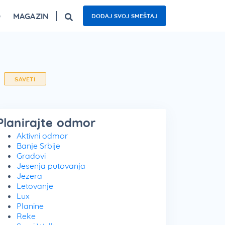
O
MAGAZIN
DODAJ SVOJ SMEŠTAJ
ogled
Fruška gora – top 5 izletišta
Najzanimljiviji kafići u Beogradu
Nacionalni parkovi Srbije – 5 oaza prirode
SAVETI
Planirajte odmor
Aktivni odmor
Banje Srbije
Gradovi
Jesenja putovanja
Jezera
Letovanje
Lux
Planine
Reke