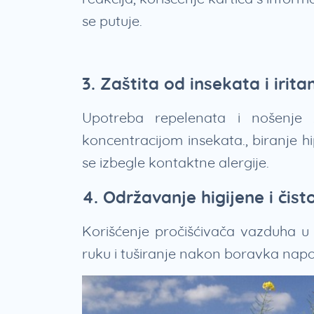
se putuje.
3. Zaštita od insekata i irita
Upotreba repelenata i nošenje
koncentracijom insekata., biranje 
se izbegle kontaktne alergije.
4. Održavanje higijene i čis
Korišćenje pročišćivača vazduha u
ruku i tuširanje nakon boravka napolj