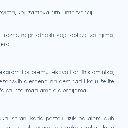
evima, koji zahteva hitnu intervenciju.
i razne neprijatnosti koje dolaze sa njima,
mera.
karom i pripremu lekova i antihistaminika,
zonskih alergena na destinaciji koju želite
ša sa informacijama o alergijama.
a ishrani kada postoji rizik od alergijskih
macijama o alergijama na jeziku zemlje u koju