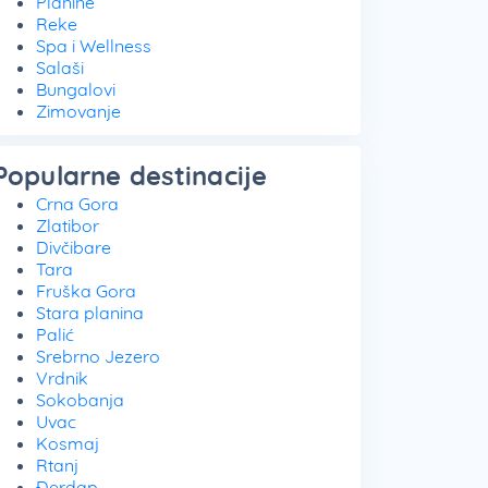
Planine
Reke
Spa i Wellness
Salaši
Bungalovi
Zimovanje
Popularne destinacije
Crna Gora
Zlatibor
Divčibare
Tara
Fruška Gora
Stara planina
Palić
Srebrno Jezero
Vrdnik
Sokobanja
Uvac
Kosmaj
Rtanj
Đerdap