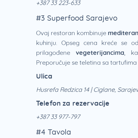
+387 33 223-633
#3 Superfood Sarajevo
Ovaj restoran kombinuje
mediteran
kuhinju. Opseg cena kreće se o
prilagođene
vegeterijancima
, k
Preporučuje se teletina sa tartufima 
Ulica
Husrefa Redzica 14 | Ciglane, Saraj
Telefon za rezervacije
+387 33 977-797
#4 Tavola