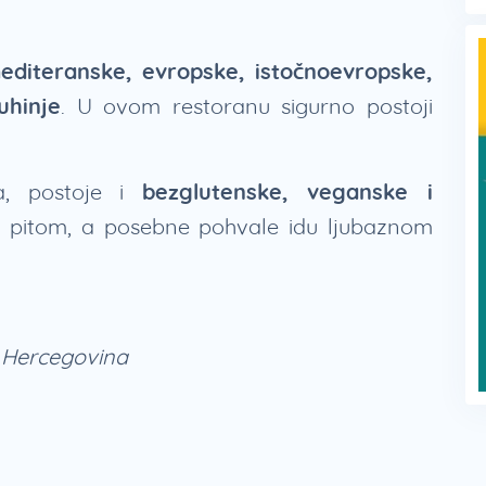
diteranske, evropske, istočnoevropske,
uhinje
. U ovom restoranu sigurno postoji
a, postoje i
bezglutenske, veganske i
je pitom, a posebne pohvale idu ljubaznom
i Hercegovina