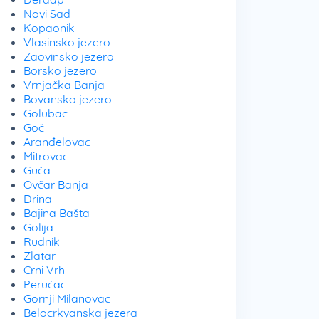
Novi Sad
Kopaonik
Vlasinsko jezero
Zaovinsko jezero
Borsko jezero
Vrnjačka Banja
Bovansko jezero
Golubac
Goč
Aranđelovac
Mitrovac
Guča
Ovčar Banja
Drina
Bajina Bašta
Golija
Rudnik
Zlatar
Crni Vrh
Perućac
Gornji Milanovac
Belocrkvanska jezera