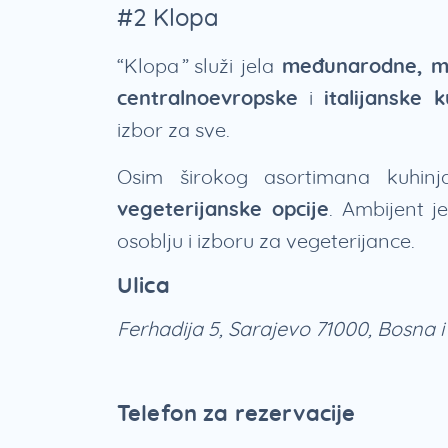
#2 Klopa
“Klopa” služi jela
međunarodne, me
centralnoevropske
i
italijanske k
izbor za sve.
Osim širokog asortimana kuhinj
vegeterijanske opcije
. Ambijent 
osoblju i izboru za vegeterijance.
Ulica
Ferhadija 5, Sarajevo 71000, Bosna 
Telefon za rezervacije