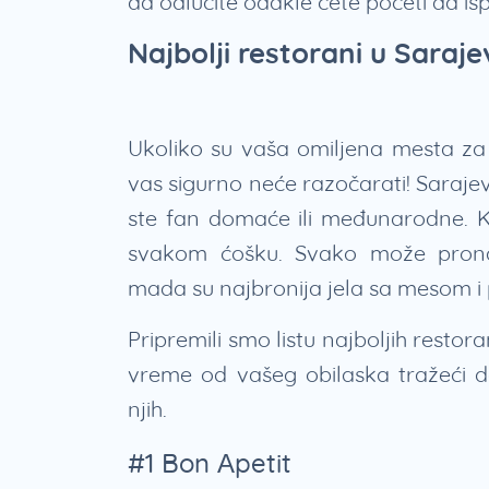
da odlučite odakle ćete početi da is
Najbolji restorani u Saraje
Ukoliko su vaša omiljena mesta z
vas sigurno neće razočarati! Sarajev
ste fan domaće ili međunarodne. K
svakom ćošku. Svako može pronać
mada su najbronija jela sa mesom 
Pripremili smo listu najboljih restor
vreme od vašeg obilaska tražeći d
njih.
#1 Bon Apetit