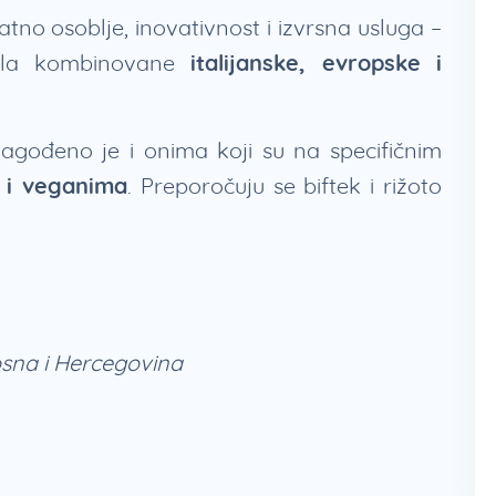
ijatno osoblje, inovativnost i izvrsna usluga –
jela kombinovane
italijanske, evropske i
ilagođeno je i onima koji su na specifičnim
 i veganima
. Preporočuju se biftek i rižoto
osna i Hercegovina