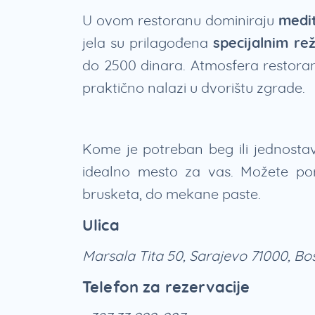
U ovom restoranu dominiraju
medit
jela su prilagođena
specijalnim re
do 2500 dinara. Atmosfera restorana 
praktično nalazi u dvorištu zgrade.
Kome je potreban beg ili jednost
idealno mesto za vas. Možete por
brusketa, do mekane paste.
Ulica
Marsala Tita 50, Sarajevo 71000, Bo
Telefon za rezervacije