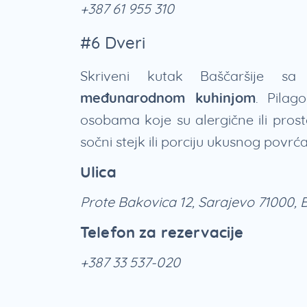
+387 61 955 310
#6 Dveri
Skriveni kutak Baščaršije s
međunarodnom kuhinjom
. Pila
osobama koje su alergične ili pros
sočni stejk ili porciju ukusnog povrć
Ulica
Prote Bakovica 12, Sarajevo 71000, 
Telefon za rezervacije
+387 33 537-020