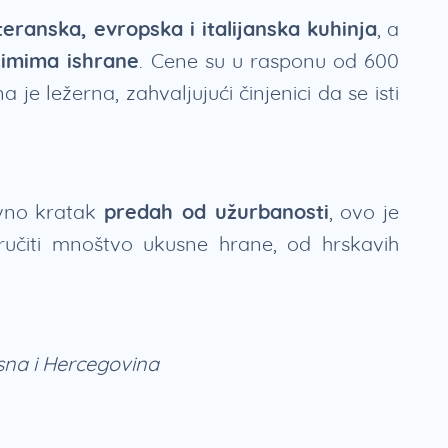
eranska, evropska i italijanska kuhinja
, a
žimima ishrane
. Cene su u rasponu od 600
je ležerna, zahvaljujući činjenici da se isti
avno kratak
predah od užurbanosti
, ovo je
učiti mnoštvo ukusne hrane, od hrskavih
sna i Hercegovina