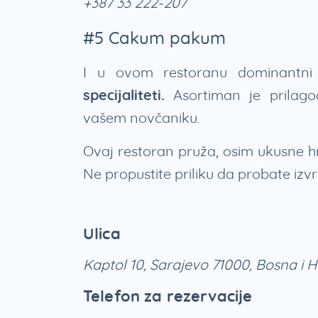
+387 33 222-207
#5 Cakum pakum
I u ovom restoranu dominantn
specijaliteti.
Asortiman je prilagod
vašem novčaniku.
Ovaj restoran pruža, osim ukusne 
Ne propustite priliku da probate izv
Ulica
Kaptol 10, Sarajevo 71000, Bosna i 
Telefon za rezervacije