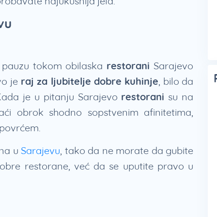
probavate najukusnija jela.
vu
a pauzu tokom obilaska
restorani
Sarajevo
o je
raj za ljubitelje dobre kuhinje
, bilo da
ada je u pitanju Sarajevo
restorani
su na
i obrok shodno sopstvenim afinitetima,
i povrćem.
ana u
Sarajevu
, tako da ne morate da gubite
obre restorane, već da se uputite pravo u