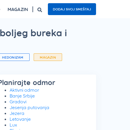
O
MAGAZIN
DODAJ SVOJ SMEŠTAJ
ogled
Fruška gora – top 5 izletišta
Najzanimljiviji kafići u Beogradu
Nacionalni parkovi Srbije – 5 oaza prirode
boljeg bureka i
HEDONIZAM
MAGAZIN
Planirajte odmor
Aktivni odmor
Banje Srbije
Gradovi
Jesenja putovanja
Jezera
Letovanje
Lux