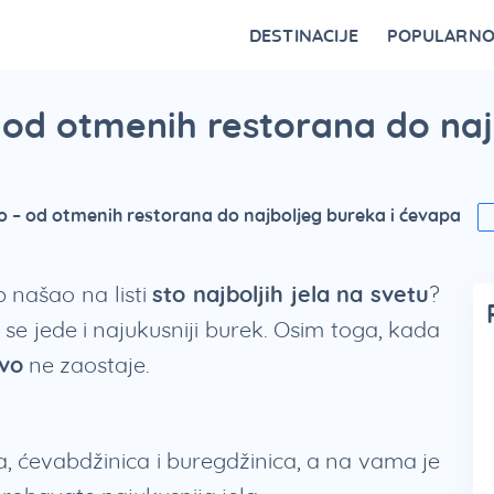
DESTINACIJE
POPULARN
Vrnjačka Banja
Bovansko jezero
Ovčar Banja
Bajina Bašta
Gornji Milanovac
Belocrkvanska jezera
Restorani na Zlatiboru i specijaliteti
Fruška Gora – kulturna riznica Srbije
Divčibare kao atraktivna destinacija
Vidikovci na Tari za najlepši p
 od otmenih restorana do naj
o – od otmenih restorana do najboljeg bureka i ćevapa
p našao na listi
sto najboljih jela na svetu
?
se jede i najukusniji burek. Osim toga, kada
vo
ne zaostaje.
na, ćevabdžinica i buregdžinica, a na vama je