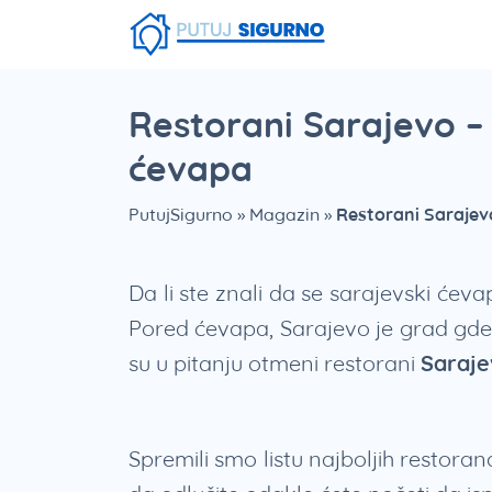
Fruška Gora
Stara planina
Smešna strana putovanja
Srebrno Jezero
Vlasinsko jezero
Zaovinsko jezero
Borsko jezero
Restorani Sarajevo –
ćevapa
PutujSigurno
»
Magazin
»
Restorani Sarajev
Da li ste znali da se sarajevski ćeva
Pored ćevapa, Sarajevo je grad gde 
su u pitanju otmeni restorani
Saraje
Spremili smo listu najboljih restora