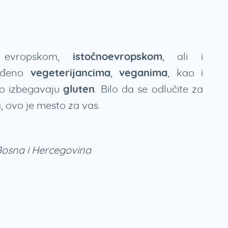
a evropskom,
istočnoevropskom
, ali i
gođeno
vegeterijancima
,
veganima
, kao i
to izbegavaju
gluten
. Bilo da se odlučite za
a, ovo je mesto za vas.
Bosna i Hercegovina