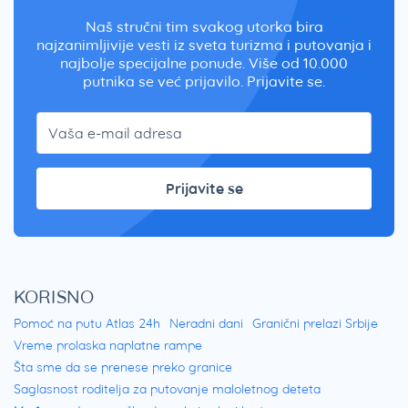
Naš stručni tim svakog utorka bira
najzanimljivije vesti iz sveta turizma i putovanja i
najbolje specijalne ponude. Više od 10.000
putnika se već prijavilo. Prijavite se.
Prijavite se
KORISNO
Pomoć na putu Atlas 24h
Neradni dani
Granični prelazi Srbije
Vreme prolaska naplatne rampe
Šta sme da se prenese preko granice
Saglasnost roditelja za putovanje maloletnog deteta