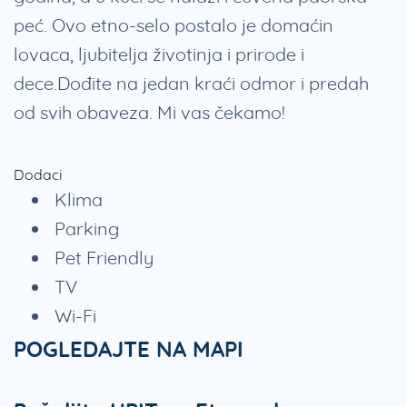
peć. Ovo etno-selo postalo je domaćin
lovaca, ljubitelja životinja i prirode i
dece.Dođite na jedan kraći odmor i predah
od svih obaveza. Mi vas čekamo!
Dodaci
Klima
Parking
Pet Friendly
TV
Wi-Fi
POGLEDAJTE NA MAPI