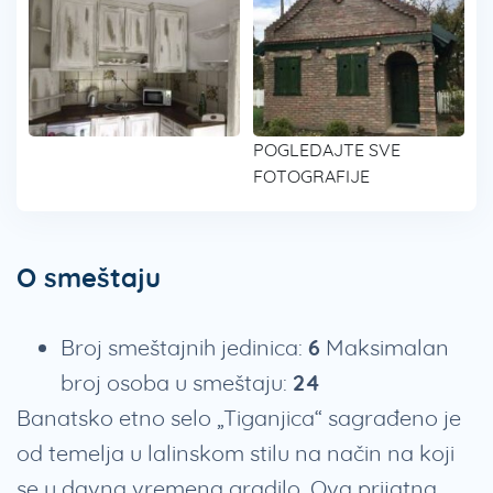
POGLEDAJTE SVE
FOTOGRAFIJE
O smeštaju
Broj smeštajnih jedinica:
6
Maksimalan
broj osoba u smeštaju:
24
Banatsko etno selo „Tiganjica“ sagrađeno je
od temelja u lalinskom stilu na način na koji
se u davna vremena gradilo. Ova prijatna