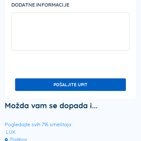
DODATNE INFORMACIJE
PLEA
POŠALJITE UPIT
Možda vam se dopada i...
Pogledajte svih 716 smeštaja
LUX
Zlatibor