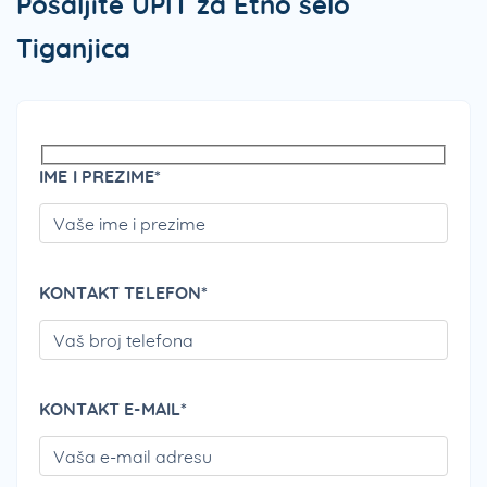
Pošaljite UPIT za Etno selo
Tiganjica
IME I PREZIME*
PLEA
KONTAKT TELEFON*
PLEA
KONTAKT E-MAIL*
PLEA