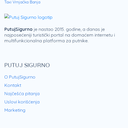
Taxi Vrnjačka Banja
PutujSigurno
je nastao 2015. godine, a danas je
najposećeniji turistički portal na domaćem internetu i
multifunkcionalna platforma za putnike.
PUTUJ SIGURNO
O PutujSigurno
Kontakt
Najčešća pitanja
Uslovi korišćenja
Marketing