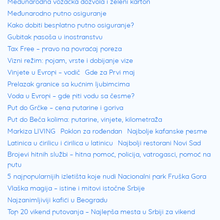
Međunarodna vozačka dozvola i zeleni karton
Međunarodno putno osiguranje
Kako dobiti besplatno putno osiguranje?
Gubitak pasoša u inostranstvu
Tax Free – pravo na povraćaj poreza
Vizni režim: pojam, vrste i dobijanje vize
Vinjete u Evropi – vodič
Gde za Prvi maj
Prelazak granice sa kućnim ljubimcima
Voda u Evropi – gde piti vodu sa česme?
Put do Grčke – cena putarine i goriva
Put do Beča kolima: putarine, vinjete, kilometraža
Markiza LIVING
Poklon za rođendan
Najbolje kafanske pesme
Latinica u ćirilicu i ćirilica u latinicu
Najbolji restorani Novi Sad
Brojevi hitnih službi – hitna pomoć, policija, vatrogasci, pomoć na
putu
5 najpopularnijih izletišta koje nudi Nacionalni park Fruška Gora
Vlaška magija – istine i mitovi istočne Srbije
Najzanimljiviji kafići u Beogradu
Top 20 vikend putovanja – Najlepša mesta u Srbiji za vikend