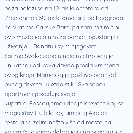
oaza nalazi se na 10-ak kilometara od
Zrenjanina i 60-ak kilometara od Beograda,
na vratima Carske Bare, pa samim tim čini
ovo mesto idealnim za odmor, opuštanje i
uživanje u Banatu i svim njegovim
čarima.Svaka soba u našem etno selu je
unikatna i oslikava davno prošla vremena
ovog kraja. Nameštaj je pažljivo biran,od
punog drveta i u etno stilu. Sve sobe i
apartmani poseduju svoje
kupatilo. Posedujemo i dečije krevece koji se
mogu staviti u bilo koji smestaj.Ako od
restorana želite nešto više od mesta na
kojem ćete samo dobro jesti na pravom ste