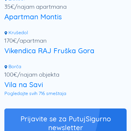
35€/najam apartmana
Apartman Montis
Krušedol
170€/apartman
Vikendica RAJ Fruška Gora
Borča
100€/najam objekta
Vila na Savi
Pogledajte svih 716 smeštaja
Prijavite se za PutujSigurno
newsletter