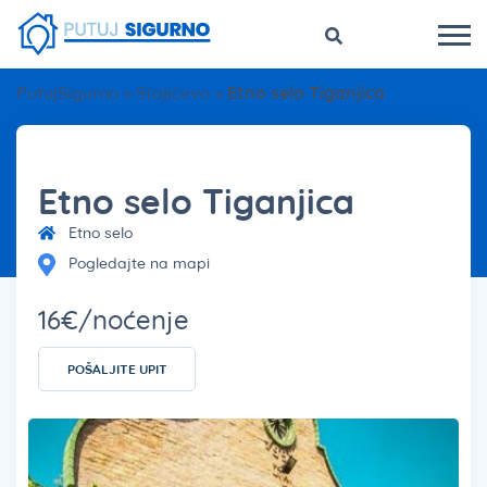
PutujSigurno
»
Stajićevo
»
Etno selo Tiganjica
Etno selo Tiganjica
Etno selo
Pogledajte na mapi
16€/noćenje
POŠALJITE UPIT