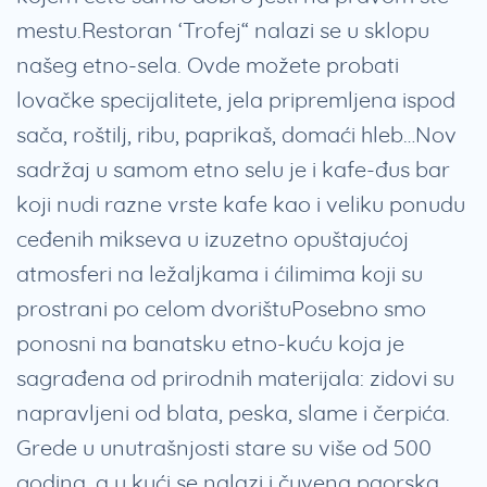
mestu.Restoran ‘Trofej“ nalazi se u sklopu
našeg etno-sela. Ovde možete probati
lovačke specijalitete, jela pripremljena ispod
sača, roštilj, ribu, paprikaš, domaći hleb…Nov
sadržaj u samom etno selu je i kafe-đus bar
koji nudi razne vrste kafe kao i veliku ponudu
ceđenih mikseva u izuzetno opuštajućoj
atmosferi na ležaljkama i ćilimima koji su
prostrani po celom dvorištuPosebno smo
ponosni na banatsku etno-kuću koja je
sagrađena od prirodnih materijala: zidovi su
napravljeni od blata, peska, slame i čerpića.
Grede u unutrašnjosti stare su više od 500
godina, a u kući se nalazi i čuvena paorska