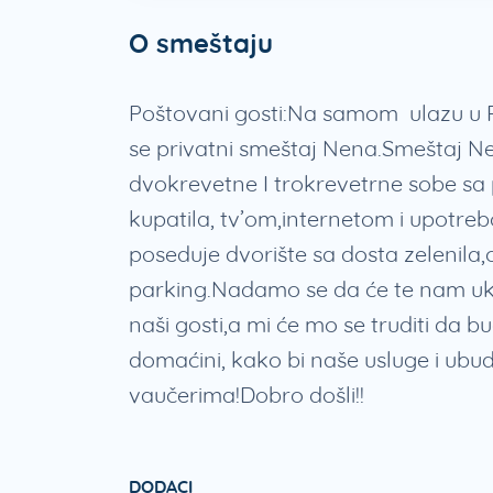
O smeštaju
Poštovani gosti:Na samom ulazu u R
se privatni smeštaj Nena.Smeštaj 
dvokrevetne I trokrevetrne sobe 
kupatila, tv’om,internetom i upotre
poseduje dvorište sa dosta zelenila
parking.Nadamo se da će te nam ukaz
naši gosti,a mi će mo se truditi da b
domaćini, kako bi naše usluge i ubud
vaučerima! Dobro došli!!
DODACI