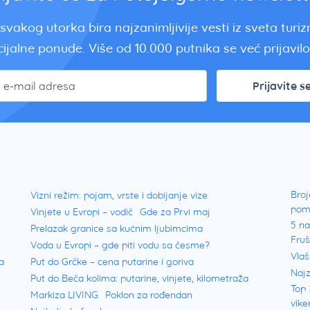
svakog utorka bira najzanimljivije vesti iz sveta turi
ijalne ponude. Više od 10.000 putnika se već prijavilo.
Prijavite s
Broj
Vizni režim: pojam, vrste i dobijanje vize
pom
Vinjete u Evropi – vodič
Gde za Prvi maj
5 na
Prelazak granice sa kućnim ljubimcima
Fru
Voda u Evropi – gde piti vodu sa česme?
Vlaš
a
Put do Grčke – cena putarine i goriva
Najz
Put do Beča kolima: putarine, vinjete, kilometraža
Top 
Markiza LIVING
Poklon za rođendan
vike