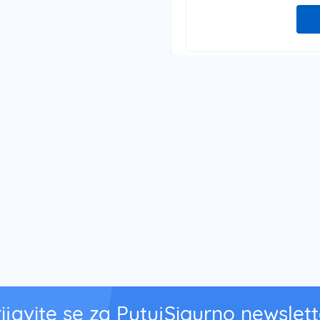
rijavite se za PutujSigurno newslett