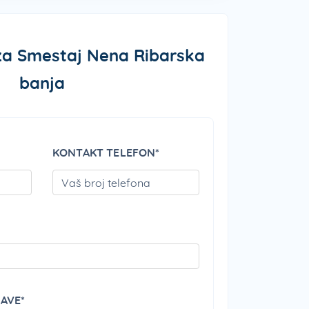
 za Smestaj Nena Ribarska
banja
KONTAKT TELEFON*
PLEASE LEAVE THIS FIELD EMPTY.
PLEASE LEAVE THIS 
PLEASE LEAVE THIS 
JAVE*