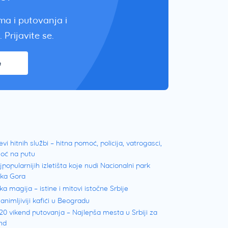
zma i putovanja i
 Prijavite se.
e
evi hitnih službi – hitna pomoć, policija, vatrogasci,
oć na putu
jpopularnijih izletišta koje nudi Nacionalni park
ška Gora
ka magija – istine i mitovi istočne Srbije
animljiviji kafići u Beogradu
20 vikend putovanja – Najlepša mesta u Srbiji za
nd