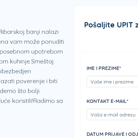
Pošaljite UPIT
ibarskoj banji nalazi
Nena vam može ponuditi
sa posebnom upotrebom
bom kuhinje.Smeštaj
IME I PREZIME*
,obezbedjen
ati poverenje i biti
udemo što bolji
uće koristili!Radimo sa
KONTAKT E-MAIL*
DATUM PRIJAVE I OD