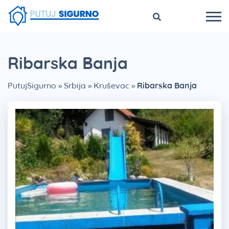
Ribarska Banja
PutujSigurno
»
Srbija
»
Kruševac
»
Ribarska Banja