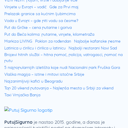
Vinjete u Evropi – vodič
Gde za Prvi maj
Prelazak granice sa kućnim ljubimcima
Voda u Evropi – gde piti vodu sa česme?
Put do Grčke – cena putarine i goriva
Put do Beča kolima: putarine, vinjete, kilometraža
Markiza LIVING
Poklon za rođendan
Najbolje kafanske pesme
Latinica u ćirilicu i ćirilica u latinicu
Najbolji restorani Novi Sad
Brojevi hitnih službi – hitna pomoć, policija, vatrogasci, pomoć na
putu
5 najpopularnijih izletišta koje nudi Nacionalni park Fruška Gora
Vlaška magija – istine i mitovi istočne Srbije
Najzanimljiviji kafići u Beogradu
Top 20 vikend putovanja – Najlepša mesta u Srbiji za vikend
Taxi Vrnjačka Banja
PutujSigurno
je nastao 2015. godine, a danas je
najposećeniji turistički portal na domaćem internetu i