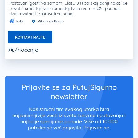
Poštovani gosti:Na samom ulazu u Ribarskoj banji nalazi se
privatni smeštaj Nena.Smeštaj Nena vam može ponuditi
dvokrevetne I trokrevetrne sobe…
Soba
Ribarska Banja
KONTAKTIRAJTE
7€/noćenje
Prijavite se za PutujSigurno
newsletter
Naš stručni tim svakog utorka bira
najzanimljivije vesti iz sveta turizma i putovanja i
najbolje specijalne ponude. Više od 10.000
putnika se već prijavilo. Prijavite se.