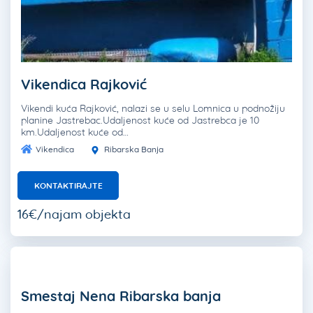
Vikendica Rajković
Vikendi kuća Rajković, nalazi se u selu Lomnica u podnožiju
planine Jastrebac.Udaljenost kuće od Jastrebca je 10
km.Udaljenost kuće od…
Vikendica
Ribarska Banja
KONTAKTIRAJTE
16€/najam objekta
Smestaj Nena Ribarska banja