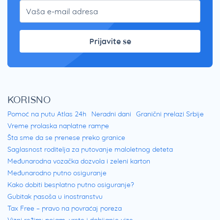
Prijavite se
KORISNO
Pomoć na putu Atlas 24h
Neradni dani
Granični prelazi Srbije
Vreme prolaska naplatne rampe
Šta sme da se prenese preko granice
Saglasnost roditelja za putovanje maloletnog deteta
Međunarodna vozačka dozvola i zeleni karton
Međunarodno putno osiguranje
Kako dobiti besplatno putno osiguranje?
Gubitak pasoša u inostranstvu
Tax Free – pravo na povraćaj poreza
Vizni režim: pojam, vrste i dobijanje vize