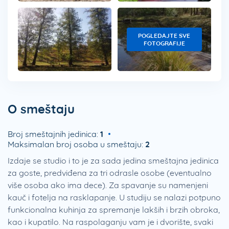
POGLEDAJTE SVE
FOTOGRAFIJE
O smeštaju
Broj smeštajnih jedinica:
1
Maksimalan broj osoba u smeštaju:
2
Izdaje se studio i to je za sada jedina smeštajna jedinica
za goste, predviđena za tri odrasle osobe (eventualno
više osoba ako ima dece). Za spavanje su namenjeni
kauč i fotelja na rasklapanje. U studiju se nalazi potpuno
funkcionalna kuhinja za spremanje lakših i brzih obroka,
kao i kupatilo. Na raspolaganju vam je i dvorište, svaki