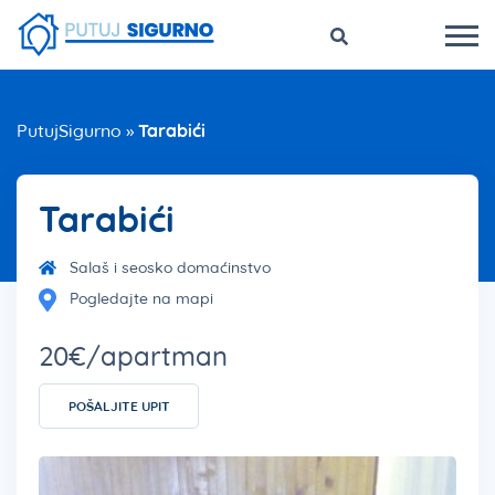
PutujSigurno
»
Tarabići
Tarabići
Salaš i seosko domaćinstvo
Pogledajte na mapi
20€/apartman
POŠALJITE UPIT