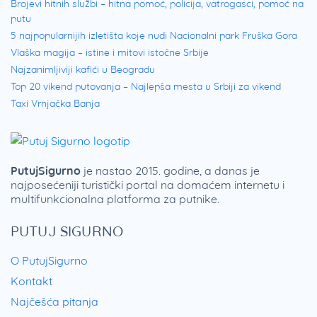
Brojevi hitnih službi – hitna pomoć, policija, vatrogasci, pomoć na
putu
5 najpopularnijih izletišta koje nudi Nacionalni park Fruška Gora
Vlaška magija – istine i mitovi istočne Srbije
Najzanimljiviji kafići u Beogradu
Top 20 vikend putovanja – Najlepša mesta u Srbiji za vikend
Taxi Vrnjačka Banja
PutujSigurno
je nastao 2015. godine, a danas je
najposećeniji turistički portal na domaćem internetu i
multifunkcionalna platforma za putnike.
PUTUJ SIGURNO
O PutujSigurno
Kontakt
Najčešća pitanja