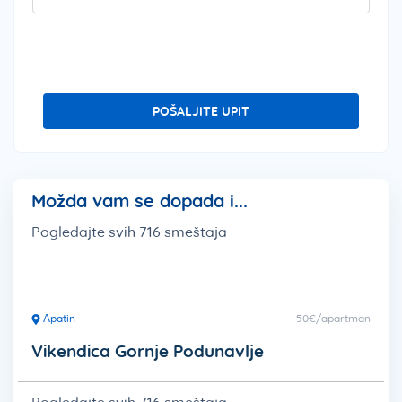
POŠALJITE UPIT
Možda vam se dopada i...
Pogledajte svih 716 smeštaja
Apatin
50€/apartman
Vikendica Gornje Podunavlje