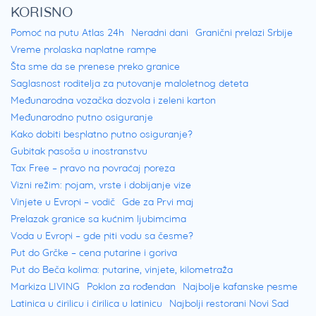
KORISNO
Pomoć na putu Atlas 24h
Neradni dani
Granični prelazi Srbije
Vreme prolaska naplatne rampe
Šta sme da se prenese preko granice
Saglasnost roditelja za putovanje maloletnog deteta
Međunarodna vozačka dozvola i zeleni karton
Međunarodno putno osiguranje
Kako dobiti besplatno putno osiguranje?
Gubitak pasoša u inostranstvu
Tax Free – pravo na povraćaj poreza
Vizni režim: pojam, vrste i dobijanje vize
Vinjete u Evropi – vodič
Gde za Prvi maj
Prelazak granice sa kućnim ljubimcima
Voda u Evropi – gde piti vodu sa česme?
Put do Grčke – cena putarine i goriva
Put do Beča kolima: putarine, vinjete, kilometraža
Markiza LIVING
Poklon za rođendan
Najbolje kafanske pesme
Latinica u ćirilicu i ćirilica u latinicu
Najbolji restorani Novi Sad