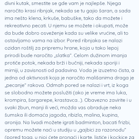
divni kutak, smestite se gde vam je najlepše. Njega
naročito krasi ribnjak, nekada se tu gajio šaran, a sada
ima nešto klena, krkuše, babuške, tako da možete i
rekreativno pecati. U njemu se možete i okupati, može
da bude dobro osveženje kada su velike vrućine, ali to
ostavljamo vama na izbor. Pored ribnjaka se nalazi
ozidan roštilj za pripremu hrane, koja u tako lepoj
prirodi bude naročito „slatka“. Celom dužinom imanja
protiče potok, nekada brži i bučniji, nekada sporiji i
mirniji, u zavisnosti od padavina. Voda je izuzetno čista, a
jedna od aktivnosti koja je naročito mališanima draga je
„pecanje“ rakova. Odmah pored se nalazi i vrt, iz koga
se slobodno možete poslužiti (ako je vreme ima luka,
krompira, šargarepe, krastavca…). Obavezno zavirite i u
svaki žbun, manji ili veći, možda vas obraduje neka
šumska ili domaća jagoda, ribizla, malina, kupina,
aronija. Na livadi možete igrati badminton, bacati frizbi,
opremu možete naći u studiju u „gajbici za razonodu“
(pored toga, u njoj ćete pronaći i karte, listiće i kockice za