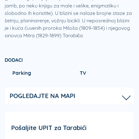
jamb, po neku knjigu za male i velike, enigmatiku i
slobodno ih koristite). U blizini se nalaze brojne staze za
šetnju, planinarenje, vožnju bicikli. U neposrednoj blizini
je i kuća čuvenih proroka Miloša (1809-1854) i njegovog
sinovca Mitra (1829-1899) Tarabiċa.
DODACI
Parking
TV
POGLEDAJTE NA MAPI
Pošaljite UPIT za Tarabići