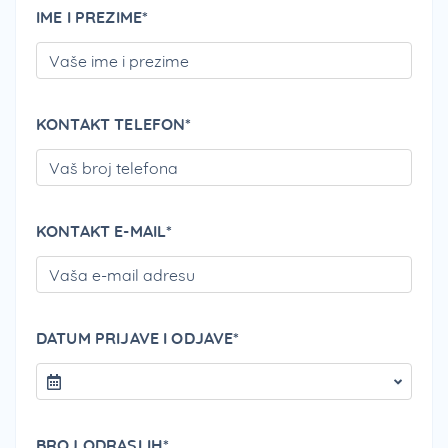
IME I PREZIME*
PLEA
KONTAKT TELEFON*
PLEA
KONTAKT E-MAIL*
PLEA
DATUM PRIJAVE I ODJAVE*
BROJ ODRASLIH*