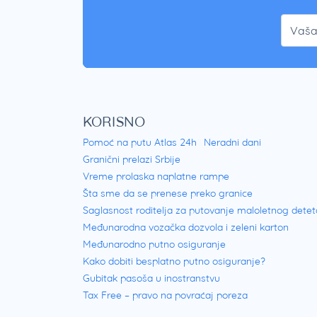
KORISNO
Pomoć na putu Atlas 24h
Neradni dani
Granični prelazi Srbije
Vreme prolaska naplatne rampe
Šta sme da se prenese preko granice
Saglasnost roditelja za putovanje maloletnog detet
Međunarodna vozačka dozvola i zeleni karton
Međunarodno putno osiguranje
Kako dobiti besplatno putno osiguranje?
Gubitak pasoša u inostranstvu
Tax Free – pravo na povraćaj poreza