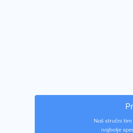
P
Naš stručni tim 
najbolje spec