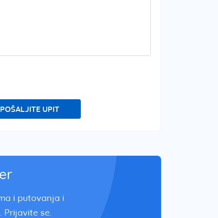
POŠALJITE UPIT
er
zma i putovanja i
 Prijavite se.