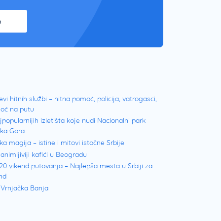
e
evi hitnih službi – hitna pomoć, policija, vatrogasci,
oć na putu
jpopularnijih izletišta koje nudi Nacionalni park
ška Gora
ka magija – istine i mitovi istočne Srbije
animljiviji kafići u Beogradu
20 vikend putovanja – Najlepša mesta u Srbiji za
nd
 Vrnjačka Banja