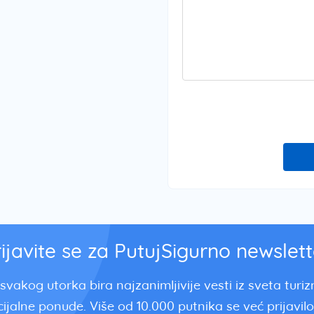
rijavite se za PutujSigurno newslett
svakog utorka bira najzanimljivije vesti iz sveta turi
ijalne ponude. Više od 10.000 putnika se već prijavilo.