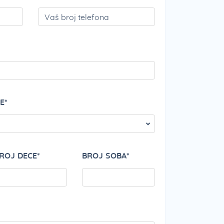
PLEASE LEAVE THI
E*
ROJ DECE*
BROJ SOBA*
PLEASE LEAVE THI