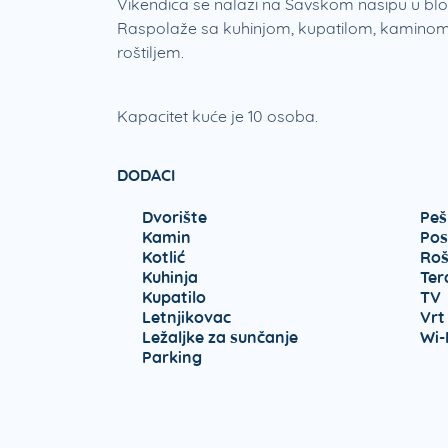
Vikendica se nalazi na Savskom nasipu u b
Raspolaže sa kuhinjom, kupatilom, kaminom, 
roštiljem.
Kapacitet kuće je 10 osoba.
DODACI
Dvorište
Peš
Kamin
Pos
Kotlić
Rošt
Kuhinja
Ter
Kupatilo
TV
Letnjikovac
Vrt
Ležaljke za sunčanje
Wi-
Parking