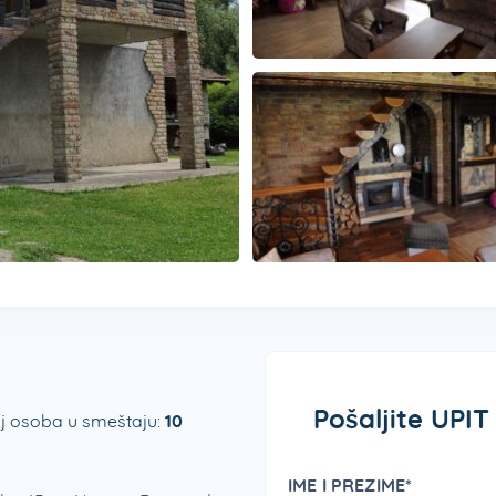
Pošaljite UPI
j osoba u smeštaju:
10
IME I PREZIME*