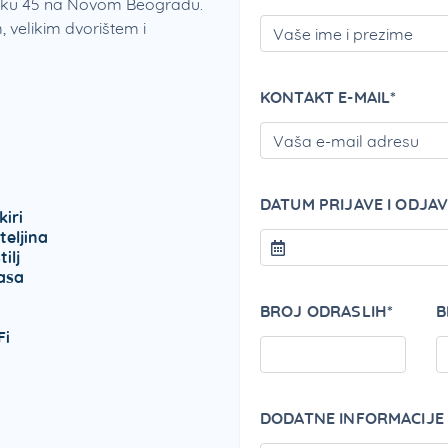
loku 45 na Novom Beogradu.
velikim dvorištem i
KONTAKT E-MAIL*
DATUM PRIJAVE I ODJAV
kiri
teljina
ilj
asa
BROJ ODRASLIH*
B
Fi
DODATNE INFORMACIJE