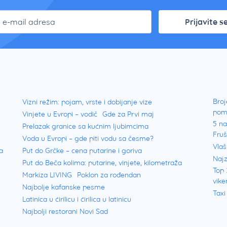
Prijavite s
Broj
Vizni režim: pojam, vrste i dobijanje vize
pom
Vinjete u Evropi – vodič
Gde za Prvi maj
5 na
Prelazak granice sa kućnim ljubimcima
Fru
Voda u Evropi – gde piti vodu sa česme?
Vlaš
a
Put do Grčke – cena putarine i goriva
Najz
Put do Beča kolima: putarine, vinjete, kilometraža
Top 
Markiza LIVING
Poklon za rođendan
vike
Najbolje kafanske pesme
Taxi
Latinica u ćirilicu i ćirilica u latinicu
Najbolji restorani Novi Sad