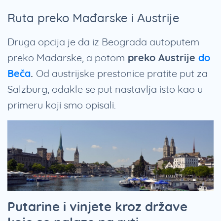
Ruta preko Mađarske i Austrije
Druga opcija je da iz Beograda autoputem
preko Mađarske, a potom
preko Austrije
do
Beča
.
Od austrijske prestonice pratite put za
Salzburg, odakle se put nastavlja isto kao u
primeru koji smo opisali.
Putarine i vinjete kroz države