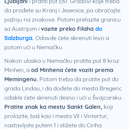
Ljubljani
i pratiti put E61. Gradovi koje treba
da prođete su Kranj i Jesenice, pa obraćajte
pažnju na znakove. Potom prelazite granicu
sa Austrijom i
vozite preko Filaha
do
Salzburga
.
Odavde ćete skrenuti levo a
potom ući u Nemačku.
Nakon ulaska u Nemačku pratite put 8 kroz
Minhen, a
od Minhena ćete voziti prema
Memingenu.
Potom treba da pratite put do
grada Lindau, i da dođete do mesta Bregenc
odakle ćete skrenuti desno i ući u Švajcarsku.
Pratite znak ka mestu Sankt Galen,
koji
prolazite, baš kao i mesta Vil i Vintertur,
nastavljate putem 1 i stižete do Ciriha.