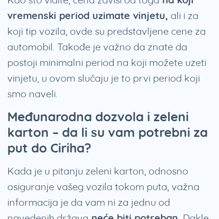
vremenski period uzimate vinjetu,
ali i za
koji tip vozila, ovde su predstavljene cene za
automobil. Takođe je važno da znate da
postoji minimalni period na koji možete uzeti
vinjetu, u ovom slučaju je to prvi period koji
smo naveli.
Međunarodna dozvola i zeleni
karton – da li su vam potrebni za
put do Ciriha?
Kada je u pitanju zeleni karton, odnosno
osiguranje vašeg vozila tokom puta, važna
informacija je da vam ni za jednu od
navedenih država
neće biti potreban.
Dakle,