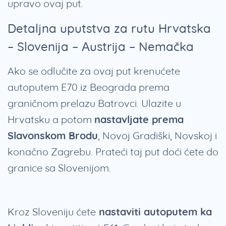
upravo ovaj put.
Detaljna uputstva za rutu Hrvatska
– Slovenija – Austrija – Nemačka
Ako se odlučite za ovaj put krenućete
autoputem E70 iz Beograda prema
graničnom prelazu Batrovci. Ulazite u
Hrvatsku a potom
nastavljate prema
Slavonskom Brodu
, Novoj Gradiški, Novskoj i
konačno Zagrebu. Prateći taj put doći ćete do
granice sa Slovenijom.
Kroz Sloveniju ćete
nastaviti autoputem ka