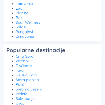
Letovanje
Lux
Planine
Reke
Spa i Wellness
Salaši
Bungalovi
Zimovanje
Popularne destinacije
Crna Gora
Zlatibor
Divčibare
Tara
Fruška Gora
Stara planina
Palić
Srebrno Jezero
Vrdnik
Sokobanja
Uvac