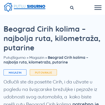
Beograd Cirih kolima –
najbolja ruta, kilometraža,
putarine
PutujSigurno
»
Magazin
»
Beograd Cirih kolima –
najbolja ruta, kilometraža, putarine
MAGAZIN
PUTOVANJE
Odlučili ste da posetite Cirih, i da uživate u
pogledu na švajcarske brežuljke i pejzaže iz
udobnosti svog automobila, a kako biste
prešli rutu Beograd Cirih kolima
potrebno je