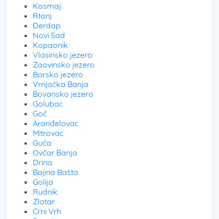
Kosmaj
Rtanj
Đerdap
Novi Sad
Kopaonik
Vlasinsko jezero
Zaovinsko jezero
Borsko jezero
Vrnjačka Banja
Bovansko jezero
Golubac
Goč
Aranđelovac
Mitrovac
Guča
Ovčar Banja
Drina
Bajina Bašta
Golija
Rudnik
Zlatar
Crni Vrh