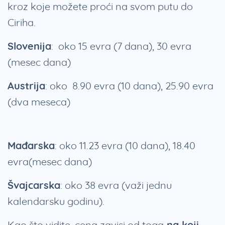
kroz koje možete proći na svom putu do
Ciriha.
Slovenija
: oko 15 evra (7 dana), 30 evra
(mesec dana)
Austrija
: oko 8.90 evra (10 dana), 25.90 evra
(dva meseca)
Mađarska
: oko 11.23 evra (10 dana), 18.40
evra(mesec dana)
Švajcarska
: oko 38 evra (važi jednu
kalendarsku godinu).
Kao što vidite, cena zavisi od toga
na koji