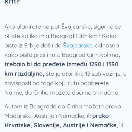
km?
Ako planirate na put Švajcarske, sigurno se
pitate koliko ima Beograd Cirih km? Kako
biste iz Srbije došli do
Švajcarske
, odnosno
kako biste prešli rutu Beograd Cirih kolima
,
trebalo bi da pređete između 1250 i 1350
km razdaljine,
što je otprilike 13 sati vožnje, u
zavisnosti od toga koju rutu odaberete.
Naime, do Ciriha možete doći na tri načina.
Autom iz Beograda do Ciriha možete preko
Mađarske, Austrije i Nemačke, ili
preko
Hrvatske, Slovenije, Austrije i Nemačke
, ili