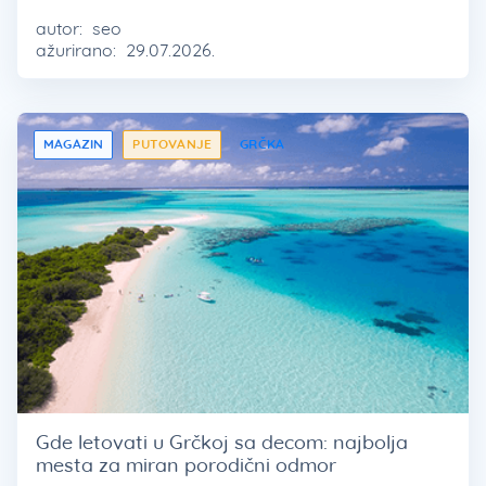
autor:
seo
ažurirano:
29.07.2026.
MAGAZIN
PUTOVANJE
GRČKA
Gde letovati u Grčkoj sa decom: najbolja
mesta za miran porodični odmor