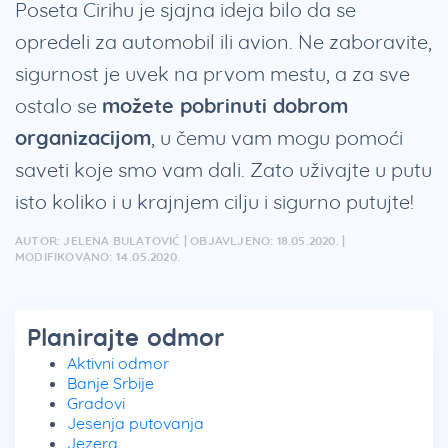
Poseta Cirihu je sjajna ideja bilo da se
opredeli za automobil ili avion. Ne zaboravite,
sigurnost je uvek na prvom mestu, a za sve
ostalo se
možete pobrinuti dobrom
organizacijom
, u čemu vam mogu pomoći
saveti koje smo vam dali. Zato uživajte u putu
isto koliko i u krajnjem cilju i sigurno putujte!
AUTOR: JELENA BULATOVIĆ | OBJAVLJENO: 18.05.2020. |
MODIFIKOVANO: 14.05.2020.
Planirajte odmor
Aktivni odmor
Banje Srbije
Gradovi
Jesenja putovanja
Jezera