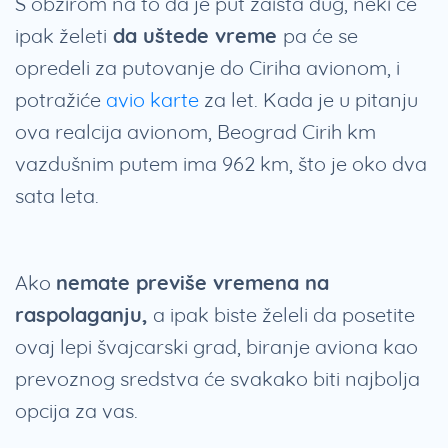
S obzirom na to da je put zaista dug, neki će
ipak želeti
da uštede vreme
pa će se
opredeli za putovanje do Ciriha avionom, i
potražiće
avio karte
za let. Kada je u pitanju
ova realcija avionom, Beograd Cirih km
vazdušnim putem ima 962 km, što je oko dva
sata leta.
Ako
nemate previše vremena na
raspolaganju,
a ipak biste želeli da posetite
ovaj lepi švajcarski grad, biranje aviona kao
prevoznog sredstva će svakako biti najbolja
opcija za vas.