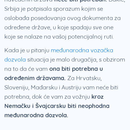
Srbija je potpisala sporazum kojim se
oslobađa posedovanja ovog dokumenta za
određene države, u koje spadaju sve one
koje se nalaze na vašoj potencijalnoj ruti.
Kada je u pitanju
međunarodna vozačka
dozvola
situacija je malo drugačija, s obzirom
na to da će vam
ona biti potrebna u
određenim državama.
Za Hrvatsku,
Sloveniju, Mađarsku i Austriju vam neće biti
potrebna, dok će vam za vožnju
kroz
Nemačku i Švajcarsku biti neophodna
međunarodna dozvola.