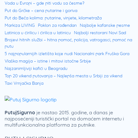
Voda u Evropi – gde piti vodu sa česme?
Put do Grčke – cena putarine i goriva
Put do Beča kolima: putarine, vinjete, kilometraža
Markiza LIVING
Poklon za rođendan
Najbolje kafanske pesme
Latinica u ćirilicu i ćirilica u latinicu
Najbolji restorani Novi Sad
Brojevi hitnih službi – hitna pomoć, policija, vatrogasci, pomoć na
putu
5 najpopularnijih izletišta koje nudi Nacionalni park Fruška Gora
Vlaška magija – istine i mitovi istočne Srbije
Najzanimljiviji kafići u Beogradu
Top 20 vikend putovanja – Najlepša mesta u Srbiji za vikend
Taxi Vrnjačka Banja
PutujSigurno
je nastao 2015. godine, a danas je
najposećeniji turistički portal na domaćem internetu i
multifunkcionalna platforma za putnike.