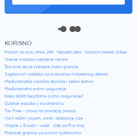
KORISNO
Pomoć na putu Atlas 24h
Neradni dani
Granični prelazi Srbije
Vreme prolaska naplatne rampe
Šta sme da se prenese preko granice
Saglasnost roditelja za putovanje maloletnog deteta
Međunarodna vozačka dozvola i zeleni karton
Međunarodno putno osiguranje
Kako dobiti besplatno putno osiguranje?
Gubitak pasoša u inostranstvu
Tax Free – pravo na povraćaj poreza
Vizni režim: pojam, vrste i dobijanje vize
Vinjete u Evropi – vodič
Gde za Prvi maj
Prelazak granice sa kućnim ljubimcima