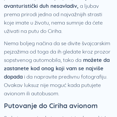
avanturistički duh nesavladiv,
a ljubav
prema prirodi jedna od najvažnijih strasti
koje imate u životu, nema sumnje da ćete
uživati na putu do Ciriha.
Nema boljeg načina da se divite švajcarskim
pejzažima od toga da ih gledate kroz prozor
sopstvenog automobila, tako da
možete da
zastanete kod onog koji vam se najviše
dopada
i da napravite predivnu fotografiju.
Ovakav luksuz nije moguć kada putujete
avionom ili autobusom.
Putovanje do Ciriha avionom