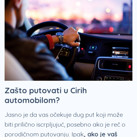
Zašto putovati u Cirih
automobilom?
Jasno je da vas očekuje dug put koji može
biti prilično iscrpljujuć, posebno ako je reč o
porodičnom putovanju. Ipak
, ako je vaš