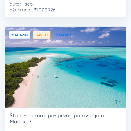
autor:
seo
ažurirano:
31.07.2026.
MAGAZIN
SAVETI
MAROKO
Šta treba znati pre prvog putovanja u
Maroko?