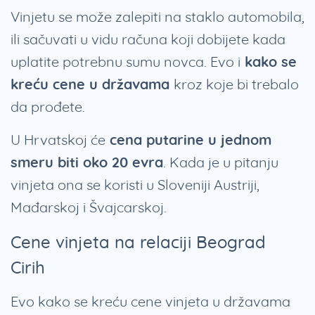
Vinjetu se može zalepiti na staklo automobila,
ili sačuvati u vidu računa koji dobijete kada
uplatite potrebnu sumu novca. Evo i
kako se
kreću cene u državama
kroz koje bi trebalo
da prođete.
U Hrvatskoj će
cena putarine u jednom
smeru biti oko 20 evra
. Kada je u pitanju
vinjeta ona se koristi u Sloveniji Austriji,
Mađarskoj i Švajcarskoj.
Cene vinjeta na relaciji Beograd
Cirih
Evo kako se kreću cene vinjeta u državama