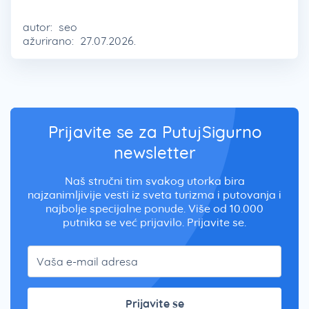
autor:
seo
ažurirano:
27.07.2026.
Prijavite se za PutujSigurno
newsletter
Naš stručni tim svakog utorka bira
najzanimljivije vesti iz sveta turizma i putovanja i
najbolje specijalne ponude. Više od 10.000
putnika se već prijavilo. Prijavite se.
Prijavite se