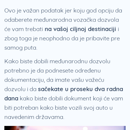
Ovo je važan podatak jer koju god opciju da
odaberete međunarodna vozačka dozvola
će vam trebati
na vašoj ciljnoj destinaciji
i
zbog toga je neophodno da je pribavite pre
samog puta.
Kako biste dobili međunarodnu dozvolu
potrebno je da podnesete određenu
dokumentaciju, da imate vašu važeću
dozvolu i da
sačekate u proseku dva radna
dana
kako biste dobili dokument koji će vam
biti potreban kako biste vozili svoj auto u
navedenim državama.