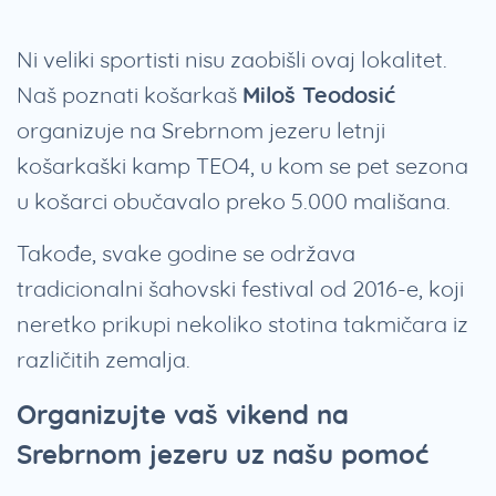
Ni veliki sportisti nisu zaobišli ovaj lokalitet.
Naš poznati košarkaš
Miloš Teodosić
organizuje na Srebrnom jezeru letnji
košarkaški kamp TEO4, u kom se pet sezona
u košarci obučavalo preko 5.000 mališana.
Takođe, svake godine se održava
tradicionalni šahovski festival od 2016-e, koji
neretko prikupi nekoliko stotina takmičara iz
različitih zemalja.
Organizujte vaš vikend na
Srebrnom jezeru uz našu pomoć