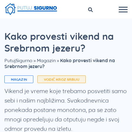
Kako provesti vikend na
Srebrnom jezeru?
PutujSigurno
»
Magazin
»
Kako provesti vikend na
Srebrnom jezeru?
MAGAZIN
VODIČ KROZ SRBIJU
Vikend je vreme koje trebamo posvetiti samo
sebi i našim najbližima. Svakodnevnica
ponekada postane monotona, pa se zato
mnogi opredeljuju da otputuju negde i svoj
odmor provedu na izletu.