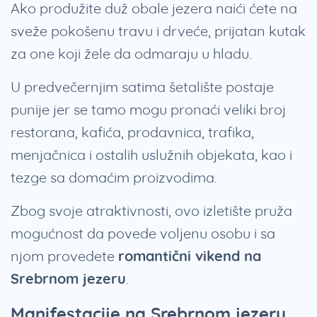
Ako produžite duž obale jezera naići ćete na
sveže pokošenu travu i drveće, prijatan kutak
za one koji žele da odmaraju u hladu.
U predvečernjim satima šetalište postaje
punije jer se tamo mogu pronaći veliki broj
restorana, kafića, prodavnica, trafika,
menjačnica i ostalih uslužnih objekata, kao i
tezge sa domaćim proizvodima.
Zbog svoje atraktivnosti, ovo izletište pruža
mogućnost da povede voljenu osobu i sa
njom provedete
romantični vikend na
Srebrnom jezeru
.
Manifestacije na Srebrnom jezeru