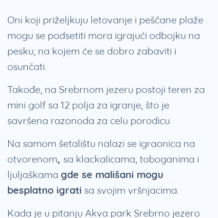
Oni koji priželjkuju letovanje i peščane plaže
mogu se podsetiti mora igrajući odbojku na
pesku, na kojem će se dobro zabaviti i
osunčati.
Takođe, na Srebrnom jezeru postoji teren za
mini golf sa 12 polja za igranje, što je
savršena razonoda za celu porodicu.
Na samom šetalištu nalazi se igraonica na
otvorenom
,
sa klackalicama, toboganima i
ljuljaškama
gde se mališani mogu
besplatno igrati
sa svojim vršnjacima.
Kada je u pitanju Akva park Srebrno jezero