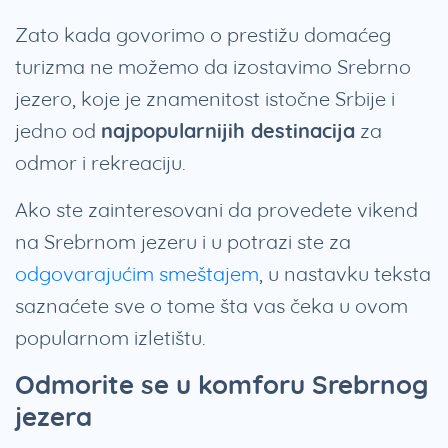
Zato kada govorimo o prestižu domaćeg
turizma ne možemo da izostavimo Srebrno
jezero, koje je znamenitost istočne Srbije i
jedno od
najpopularnijih destinacija
za
odmor i rekreaciju.
Ako ste zainteresovani da provedete vikend
na Srebrnom jezeru i u potrazi ste za
odgovarajućim smeštajem
, u nastavku teksta
saznaćete sve o tome šta vas čeka u ovom
popularnom izletištu.
Odmorite se u komforu Srebrnog
jezera