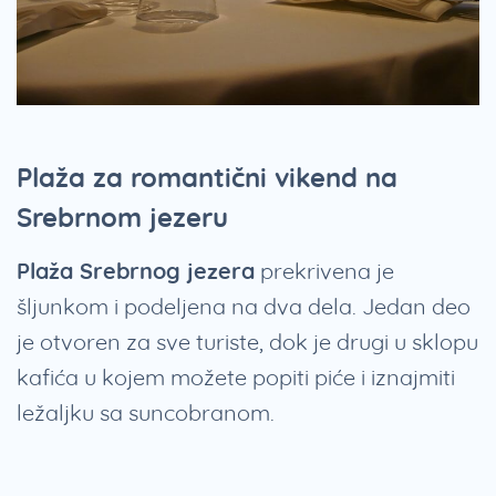
Plaža za romantični vikend na
Srebrnom jezeru
Plaža Srebrnog jezera
prekrivena je
šljunkom i podeljena na dva dela. Jedan deo
je otvoren za sve turiste, dok je drugi u sklopu
kafića u kojem možete popiti piće i iznajmiti
ležaljku sa suncobranom.