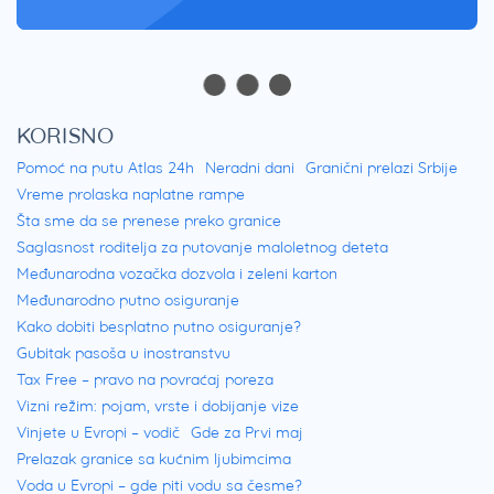
KORISNO
Pomoć na putu Atlas 24h
Neradni dani
Granični prelazi Srbije
Vreme prolaska naplatne rampe
Šta sme da se prenese preko granice
Saglasnost roditelja za putovanje maloletnog deteta
Međunarodna vozačka dozvola i zeleni karton
Međunarodno putno osiguranje
Kako dobiti besplatno putno osiguranje?
Gubitak pasoša u inostranstvu
Tax Free – pravo na povraćaj poreza
Vizni režim: pojam, vrste i dobijanje vize
Vinjete u Evropi – vodič
Gde za Prvi maj
Prelazak granice sa kućnim ljubimcima
Voda u Evropi – gde piti vodu sa česme?