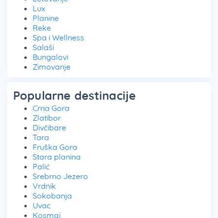
Lux
Planine
Reke
Spa i Wellness
Salaši
Bungalovi
Zimovanje
Popularne destinacije
Crna Gora
Zlatibor
Divčibare
Tara
Fruška Gora
Stara planina
Palić
Srebrno Jezero
Vrdnik
Sokobanja
Uvac
Kosmaj