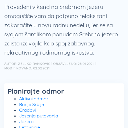
Provedeni vikend na Srebrnom jezeru
omogućiće vam da potpuno relaksirani
zakoračite u novu radnu nedelju, jer se sa
svojom šarolikom ponudom Srebrno jezero
zaista izdvojilo kao spoj zabavnog,
rekreativnog i odmornog iskustva.
AUTOR: ŽELJKO RANKOVIĆ | OBJAVLJENO: 28.01.2021. |
MODIFIKOVANO: 02.02.2021.
Planirajte odmor
Aktivni odmor
Banje Srbije
Gradovi
Jesenja putovanja
Jezera
Letovanje