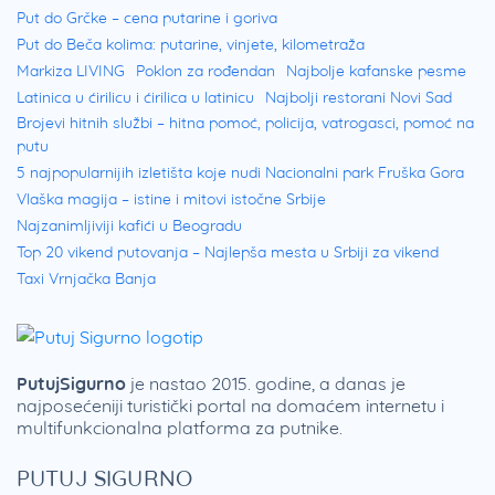
Put do Grčke – cena putarine i goriva
Put do Beča kolima: putarine, vinjete, kilometraža
Markiza LIVING
Poklon za rođendan
Najbolje kafanske pesme
Latinica u ćirilicu i ćirilica u latinicu
Najbolji restorani Novi Sad
Brojevi hitnih službi – hitna pomoć, policija, vatrogasci, pomoć na
putu
5 najpopularnijih izletišta koje nudi Nacionalni park Fruška Gora
Vlaška magija – istine i mitovi istočne Srbije
Najzanimljiviji kafići u Beogradu
Top 20 vikend putovanja – Najlepša mesta u Srbiji za vikend
Taxi Vrnjačka Banja
PutujSigurno
je nastao 2015. godine, a danas je
najposećeniji turistički portal na domaćem internetu i
multifunkcionalna platforma za putnike.
PUTUJ SIGURNO