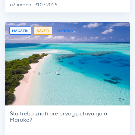
ažurirano:
31.07.2026.
MAGAZIN
SAVETI
MAROKO
Šta treba znati pre prvog putovanja u
Maroko?