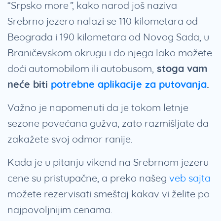
“Srpsko more”, kako narod još naziva
Srebrno jezero nalazi se 110 kilometara od
Beograda i 190 kilometara od Novog Sada, u
Braničevskom okrugu i do njega lako možete
doći automobilom ili autobusom,
stoga vam
neće biti
potrebne aplikacije za putovanja
.
Važno je napomenuti da je tokom letnje
sezone povećana gužva, zato razmišljate da
zakažete svoj odmor ranije.
Kada je u pitanju vikend na Srebrnom jezeru
cene su pristupačne
,
a preko našeg
veb sajta
možete rezervisati smeštaj kakav vi želite po
najpovoljnijim cenama.