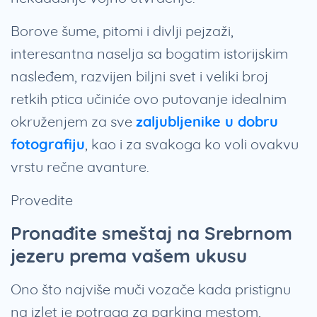
Borove šume, pitomi i divlji pejzaži,
interesantna naselja sa bogatim istorijskim
nasleđem, razvijen biljni svet i veliki broj
retkih ptica učiniće ovo putovanje idealnim
okruženjem za sve
zaljubljenike u dobru
fotografiju
, kao i za svakoga ko voli ovakvu
vrstu rečne avanture.
Provedite
Pronađite smeštaj na Srebrnom
jezeru prema vašem ukusu
Ono što najviše muči vozače kada pristignu
na izlet je potraga za parking mestom,