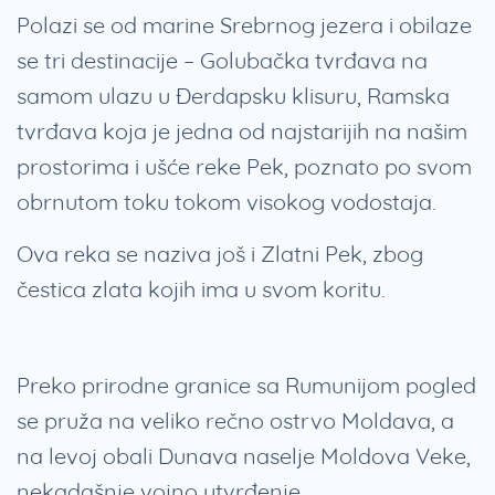
Polazi se od marine Srebrnog jezera i obilaze
se tri destinacije – Golubačka tvrđava na
samom ulazu u Đerdapsku klisuru, Ramska
tvrđava koja je jedna od najstarijih na našim
prostorima i ušće reke Pek, poznato po svom
obrnutom toku tokom visokog vodostaja.
Ova reka se naziva još i Zlatni Pek, zbog
čestica zlata kojih ima u svom koritu.
Preko prirodne granice sa Rumunijom pogled
se pruža na veliko rečno ostrvo Moldava, a
na levoj obali Dunava naselje Moldova Veke,
nekadašnje vojno utvrđenje.