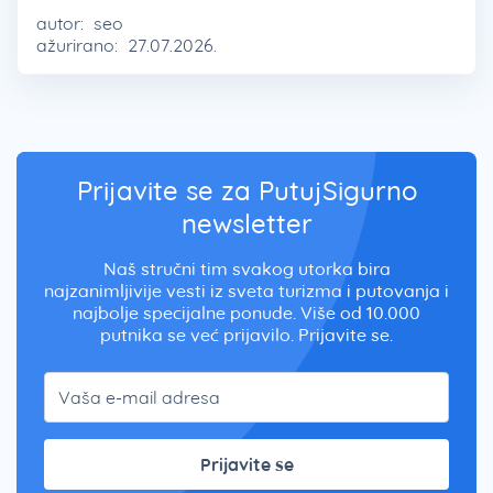
autor:
seo
ažurirano:
27.07.2026.
Prijavite se za PutujSigurno
newsletter
Naš stručni tim svakog utorka bira
najzanimljivije vesti iz sveta turizma i putovanja i
najbolje specijalne ponude. Više od 10.000
putnika se već prijavilo. Prijavite se.
Prijavite se