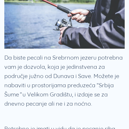
Da biste pecali na Srebrnom jezeru potrebna
vam je dozvola, koja je jedinstvena za
područje južno od Dunava i Save. Možete je
nabaviti u prostorijama preduzeća “Srbija
Šume” u Velikom Gradištu, i izdaje se za
dnevno pecanje ali ne i za noćno.
Potrebno je imati u vidu da je pecanje riba