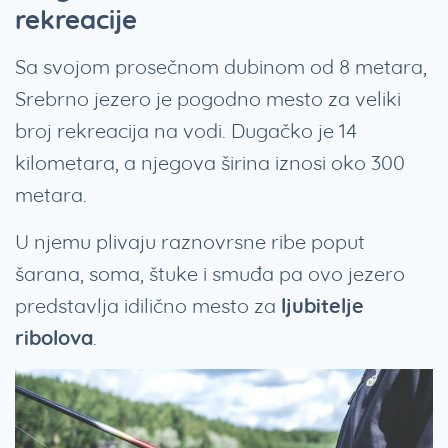
rekreacije
Sa svojom prosečnom dubinom od 8 metara,
Srebrno jezero je pogodno mesto za veliki
broj rekreacija na vodi. Dugačko je 14
kilometara, a njegova širina iznosi oko 300
metara.
U njemu plivaju raznovrsne ribe poput
šarana, soma, štuke i smuđa pa ovo jezero
predstavlja idilično mesto za
ljubitelje
ribolova
.