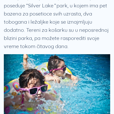
poseduje “Silver Lake” park, u kojem ima pet
bazena za posetioce svih uzrasta, dva
tobogana i ležaljke koje se iznajmljuju
dodatno. Tereni za košarku su u neposrednoj
blizini parka, pa možete rasporediti svoje
vreme tokom čitavog dana.