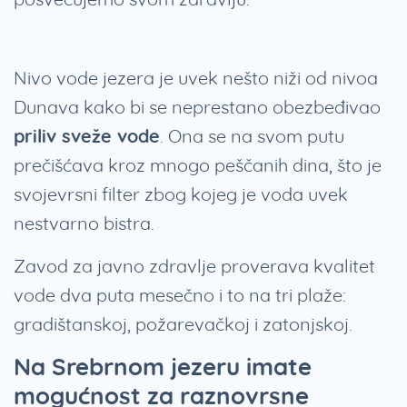
Nivo vode jezera je uvek nešto niži od nivoa
Dunava kako bi se neprestano obezbeđivao
priliv sveže vode
. Ona se na svom putu
prečišćava kroz mnogo peščanih dina, što je
svojevrsni filter zbog kojeg je voda uvek
nestvarno bistra.
Zavod za javno zdravlje proverava kvalitet
vode dva puta mesečno i to na tri plaže:
gradištanskoj, požarevačkoj i
zatonjskoj.
Na Srebrnom jezeru imate
mogućnost za raznovrsne