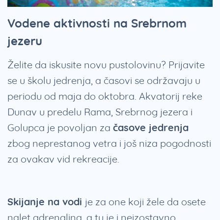
Vodene aktivnosti na Srebrnom
jezeru
Želite da iskusite novu pustolovinu? Prijavite
se u školu jedrenja, a časovi se održavaju u
periodu od maja do oktobra. Akvatorij reke
Dunav u predelu Rama, Srebrnog jezera i
Golupca je povoljan za
časove jedrenja
zbog neprestanog vetra i još niza pogodnosti
za ovakav vid rekreacije.
Skijanje na vodi
je za one koji žele da osete
nalet adrenalina, a tu je i neizostavno