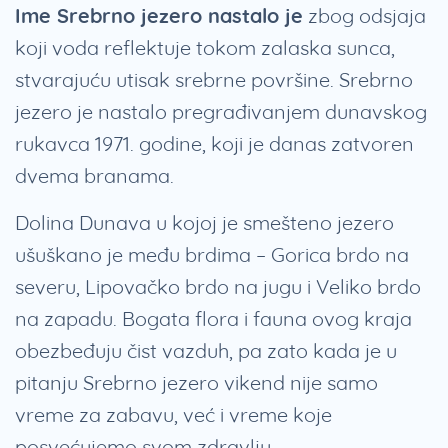
Ime Srebrno jezero nastalo je
zbog odsjaja
koji voda reflektuje tokom zalaska sunca,
stvarajuću utisak srebrne površine. Srebrno
jezero je nastalo pregrađivanjem dunavskog
rukavca 1971. godine, koji je danas zatvoren
dvema branama.
Dolina Dunava u kojoj je smešteno jezero
ušuškano je među brdima – Gorica brdo na
severu, Lipovačko brdo na jugu i Veliko brdo
na zapadu. Bogata flora i fauna ovog kraja
obezbeđuju čist vazduh, pa zato kada je u
pitanju Srebrno jezero vikend nije samo
vreme za zabavu, već i vreme koje
posvećujemo svom zdravlju.