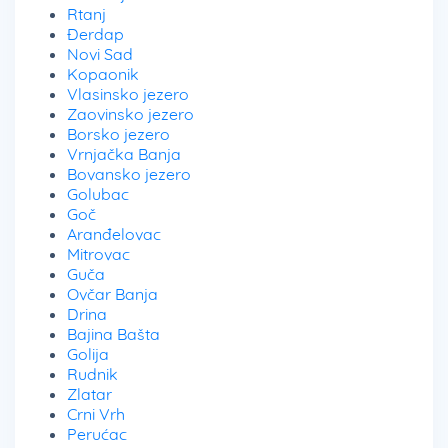
Rtanj
Đerdap
Novi Sad
Kopaonik
Vlasinsko jezero
Zaovinsko jezero
Borsko jezero
Vrnjačka Banja
Bovansko jezero
Golubac
Goč
Aranđelovac
Mitrovac
Guča
Ovčar Banja
Drina
Bajina Bašta
Golija
Rudnik
Zlatar
Crni Vrh
Perućac