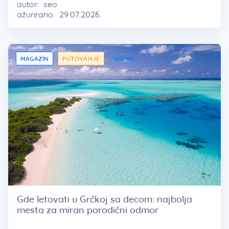
autor:
seo
ažurirano:
29.07.2026.
MAGAZIN
PUTOVANJE
GRČKA
Gde letovati u Grčkoj sa decom: najbolja
mesta za miran porodični odmor