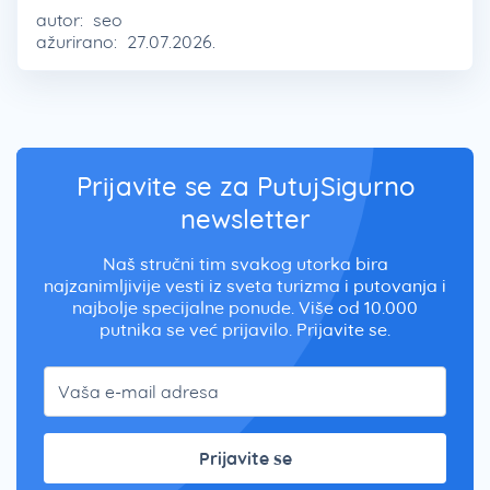
autor:
seo
ažurirano:
27.07.2026.
Prijavite se za PutujSigurno
newsletter
Naš stručni tim svakog utorka bira
najzanimljivije vesti iz sveta turizma i putovanja i
najbolje specijalne ponude. Više od 10.000
putnika se već prijavilo. Prijavite se.
Prijavite se