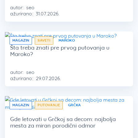
autor:
seo
ažurirano:
31.07.2026.
MAGAZIN
SAVETI
MAROKO
Šta treba znati pre prvog putovanja u
Maroko?
autor:
seo
ažurirano:
29.07.2026.
MAGAZIN
PUTOVANJE
GRČKA
Gde letovati u Grčkoj sa decom: najbolja
mesta za miran porodični odmor