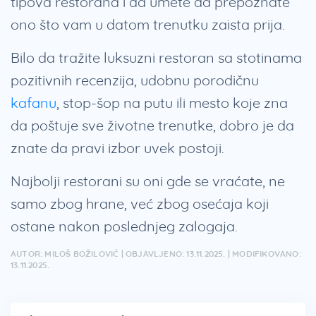
tipova restorana i da umete da prepoznate
ono što vam u datom trenutku zaista prija.
Bilo da tražite luksuzni restoran sa stotinama
pozitivnih recenzija, udobnu porodičnu
kafanu
, stop-šop na putu ili mesto koje zna
da poštuje sve životne trenutke, dobro je da
znate da pravi izbor uvek postoji.
Najbolji restorani su oni gde se vraćate, ne
samo zbog hrane, već zbog osećaja koji
ostane nakon poslednjeg zalogaja.
AUTOR: MILOŠ BOŽILOVIĆ | OBJAVLJENO: 13.11.2025. | MODIFIKOVANO:
13.11.2025.