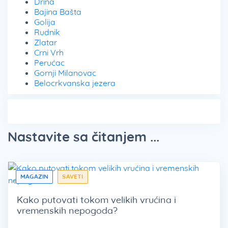
Drina
Bajina Bašta
Golija
Rudnik
Zlatar
Crni Vrh
Perućac
Gornji Milanovac
Belocrkvanska jezera
Nastavite sa čitanjem ...
MAGAZIN
SAVETI
Kako putovati tokom velikih vrućina i
vremenskih nepogoda?