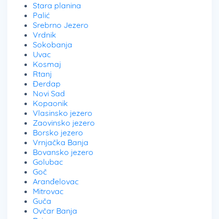
Stara planina
Palić
Srebrno Jezero
Vrdnik
Sokobanja
Uvac
Kosmaj
Rtanj
Đerdap
Novi Sad
Kopaonik
Vlasinsko jezero
Zaovinsko jezero
Borsko jezero
Vrnjačka Banja
Bovansko jezero
Golubac
Goč
Aranđelovac
Mitrovac
Guča
Ovčar Banja