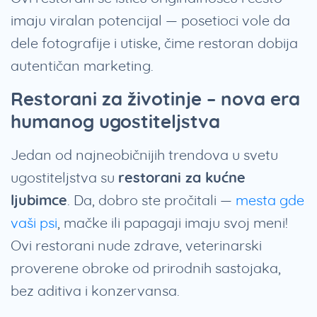
imaju viralan potencijal — posetioci vole da
dele fotografije i utiske, čime restoran dobija
autentičan marketing.
Restorani za životinje – nova era
humanog ugostiteljstva
Jedan od najneobičnijih trendova u svetu
ugostiteljstva su
restorani za kućne
ljubimce
. Da, dobro ste pročitali —
mesta gde
vaši psi
, mačke ili papagaji imaju svoj meni!
Ovi restorani nude zdrave, veterinarski
proverene obroke od prirodnih sastojaka,
bez aditiva i konzervansa.