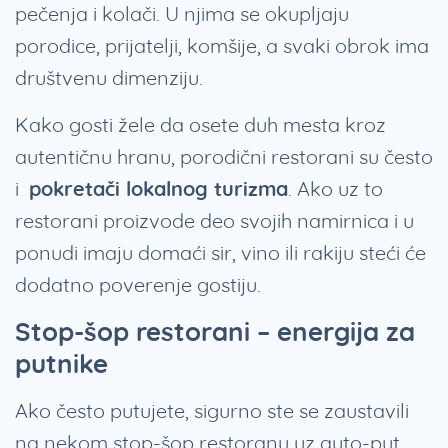
pečenja i kolači. U njima se okupljaju
porodice, prijatelji, komšije, a svaki obrok ima
društvenu dimenziju.
Kako gosti žele da osete duh mesta kroz
autentičnu hranu, porodični restorani su često
i
pokretači lokalnog turizma
. Ako uz to
restorani proizvode deo svojih namirnica i u
ponudi imaju domaći sir, vino ili rakiju steći će
dodatno poverenje gostiju.
Stop-šop restorani – energija za
putnike
Ako često putujete, sigurno ste se zaustavili
na nekom stop-šop restoranu uz auto-put.