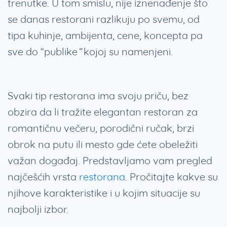
trenutke. U tom smislu, nije iznenađenje što
se danas restorani razlikuju po svemu, od
tipa kuhinje, ambijenta, cene, koncepta pa
sve do “publike” kojoj su namenjeni.
Svaki tip restorana ima svoju priču, bez
obzira da li tražite elegantan restoran za
romantičnu večeru, porodični ručak, brzi
obrok na putu ili mesto gde ćete obeležiti
važan događaj. Predstavljamo vam pregled
najčešćih vrsta
restorana
. Pročitajte kakve su
njihove karakteristike i u kojim situacije su
najbolji izbor.