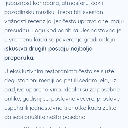
ljubaznost konobara, atmosferu, čak i
pozadinsku muziku. Treba biti svestan
važnosti recenzija, jer često upravo one imaju
presudnu ulogu kod odabira. Jednostavno je,
u vremenu kada se poverenje gradi onlajn,
iskustva drugih postaju najbolja
preporuka
.
U ekskluzivnim restoranima često se služe
degustacioni meniji od pet ili sedam jela, uz
pažljivo upareno vino. Idealni su za posebne
prilike, godišnjice, poslovne večere, proslave
uspeha ili jednostavno trenutke kada želite
da sebi priuštite nešto posebno.