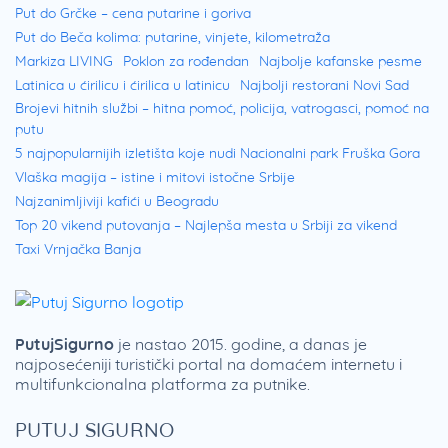
Put do Grčke – cena putarine i goriva
Put do Beča kolima: putarine, vinjete, kilometraža
Markiza LIVING
Poklon za rođendan
Najbolje kafanske pesme
Latinica u ćirilicu i ćirilica u latinicu
Najbolji restorani Novi Sad
Brojevi hitnih službi – hitna pomoć, policija, vatrogasci, pomoć na
putu
5 najpopularnijih izletišta koje nudi Nacionalni park Fruška Gora
Vlaška magija – istine i mitovi istočne Srbije
Najzanimljiviji kafići u Beogradu
Top 20 vikend putovanja – Najlepša mesta u Srbiji za vikend
Taxi Vrnjačka Banja
PutujSigurno
je nastao 2015. godine, a danas je
najposećeniji turistički portal na domaćem internetu i
multifunkcionalna platforma za putnike.
PUTUJ SIGURNO