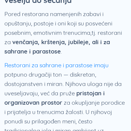
veselja do sećanja
Pored restorana namenjenih zabavi i
opuštanju, postoje i oni koji su posvećeni
posebnim, emotivnim trenucima,tj. restorani
za
venčanja, krštenja, jubileje, ali i za
sahrane i parastose
.
Restorani za sahrane i parastose imaju
potpuno drugačiji ton — diskretan,
dostojanstven i miran. Njihova uloga nije da
uveseljavaju, već da pruže
pristojan i
organizovan prostor
za okupljanje porodice
i prijatelja u trenucima žalosti. U njihovoj
ponudi su prilagođen meni, često
tradicionalna jela i miran ambijent uz