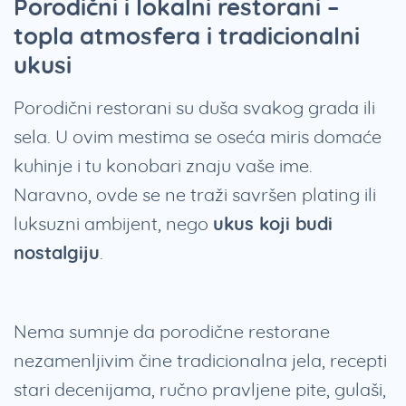
Porodični i lokalni restorani –
topla atmosfera i tradicionalni
ukusi
Porodični restorani su duša svakog grada ili
sela. U ovim mestima se oseća miris domaće
kuhinje i tu konobari znaju vaše ime.
Naravno, ovde se ne traži savršen plating ili
luksuzni ambijent, nego
ukus koji budi
nostalgiju
.
Nema sumnje da porodične restorane
nezamenljivim čine tradicionalna jela, recepti
stari decenijama, ručno pravljene pite, gulaši,