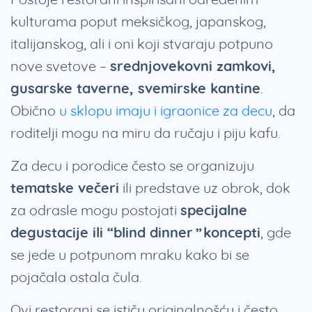
kulturama poput meksičkog, japanskog,
italijanskog, ali i oni koji stvaraju potpuno
nove svetove –
srednjovekovni zamkovi,
gusarske taverne, svemirske kantine
.
Obično
u sklopu imaju i igraonice za decu
, da
roditelji mogu na miru da ručaju i piju kafu.
Za decu i porodice često se organizuju
tematske večeri
ili predstave uz obrok, dok
za odrasle mogu postojati
specijalne
degustacije ili “blind dinner” koncepti
, gde
se jede u potpunom mraku kako bi se
pojačala ostala čula.
Ovi restorani se ističu originalnošću i često