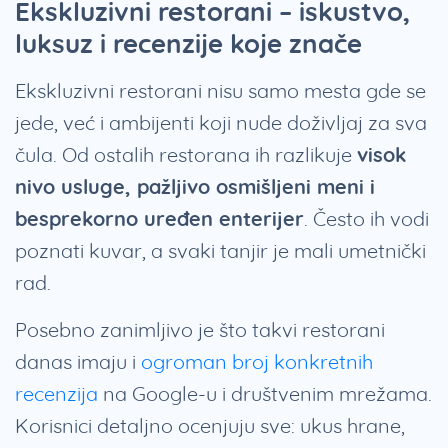
Ekskluzivni restorani – iskustvo,
luksuz i recenzije koje znače
Ekskluzivni restorani nisu samo mesta gde se
jede, već i ambijenti koji nude doživljaj za sva
čula. Od ostalih restorana ih razlikuje
visok
nivo usluge, pažljivo osmišljeni meni i
besprekorno uređen enterijer
. Često ih vodi
poznati kuvar, a svaki tanjir je mali umetnički
rad.
Posebno zanimljivo je što takvi restorani
danas imaju i
ogroman broj konkretnih
recenzija
na Google-u i društvenim mrežama.
Korisnici detaljno ocenjuju sve: ukus hrane,