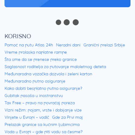
KORISNO
Pomoć na putu Atlas 24h
Neradni dani
Granični prelazi Srbije
Vreme prolaska naplatne rampe
Šta sme da se prenese preko granice
Saglasnost roditelja za putovanje maloletnog deteta
Međunarodna vozačka dozvola i zeleni karton
Međunarodno putno osiguranje
Kako dobiti besplatno putno osiguranje?
Gubitak pasoša u inostranstvu
Tax Free – pravo na povraćaj poreza
Vizni režim: pojam, vrste i dobijanje vize
Vinjete u Evropi – vodič
Gde za Prvi maj
Prelazak granice sa kućnim ljubimcima
Voda u Evropi – gde piti vodu sa česme?