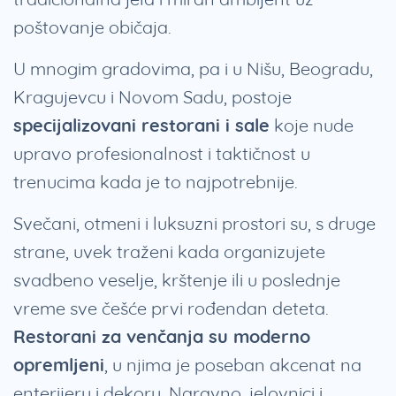
poštovanje običaja.
U mnogim gradovima, pa i u Nišu, Beogradu,
Kragujevcu i Novom Sadu, postoje
specijalizovani restorani i sale
koje nude
upravo profesionalnost i taktičnost u
trenucima kada je to najpotrebnije.
Svečani, otmeni i luksuzni prostori su, s druge
strane, uvek traženi kada organizujete
svadbeno veselje, krštenje ili u poslednje
vreme sve češće prvi rođendan deteta.
Restorani za venčanja su moderno
opremljeni
, u njima je poseban akcenat na
enterijeru i dekoru. Naravno, jelovnici i