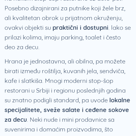
Posebno dizajnirani za putnike koji žele brz,
ali kvalitetan obrok u prijatnom okruženju,
ovakvi objekti su
praktični i dostupni
. lako se
prilazi kolima, imaju parking, toalet i često
deo za decu.
Hrana je jednostavna, ali obilna, pa možete
birati između roštilja, kuvanih jela, sendviča,
kafe i slatkiša. Mnogi moderni stop-šop
restorani u Srbiji i regionu poslednjih godina
su znatno podigli standard, pa uvode
lokalne
specijalitete, sveže salate i ceđene sokove
za decu
. Neki nude i mini prodavnice sa
suvenirima i domaćim proizvodima, što