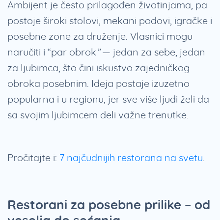
Ambijent je često prilagođen životinjama, pa
postoje široki stolovi, mekani podovi, igračke i
posebne zone za druženje. Vlasnici mogu
naručiti i “par obrok” — jedan za sebe, jedan
za ljubimca, što čini iskustvo zajedničkog
obroka posebnim. Ideja postaje izuzetno
popularna i u regionu, jer sve više ljudi želi da
sa svojim ljubimcem deli važne trenutke.
Pročitajte i:
7 najčudnijih restorana na svetu
.
Restorani za posebne prilike – od