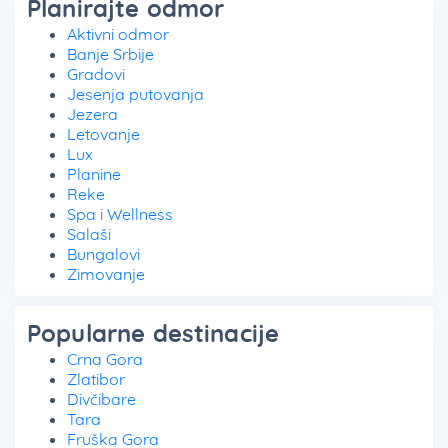
Planirajte odmor
Aktivni odmor
Banje Srbije
Gradovi
Jesenja putovanja
Jezera
Letovanje
Lux
Planine
Reke
Spa i Wellness
Salaši
Bungalovi
Zimovanje
Popularne destinacije
Crna Gora
Zlatibor
Divčibare
Tara
Fruška Gora