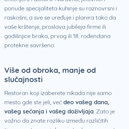
ponude specijaliteta kuhinje su raznovrsni i
raskošni, a sve se uređuje i planira tako da
vaše krštenje, proslava jubileja firme ili
godišnjice braka, prvog ili 18. rođendana
protekne savršeno.
Više od obroka, manje od
slučajnosti
Restoran koji izaberete nikada nije samo
mesto gde ste jeli, već
deo vašeg dana,
vašeg sećanja i vašeg doživljaja
. Zato je
važno da znate razliku između različitih