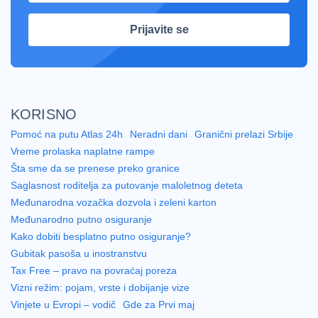
Prijavite se
KORISNO
Pomoć na putu Atlas 24h
Neradni dani
Granični prelazi Srbije
Vreme prolaska naplatne rampe
Šta sme da se prenese preko granice
Saglasnost roditelja za putovanje maloletnog deteta
Međunarodna vozačka dozvola i zeleni karton
Međunarodno putno osiguranje
Kako dobiti besplatno putno osiguranje?
Gubitak pasoša u inostranstvu
Tax Free – pravo na povraćaj poreza
Vizni režim: pojam, vrste i dobijanje vize
Vinjete u Evropi – vodič
Gde za Prvi maj