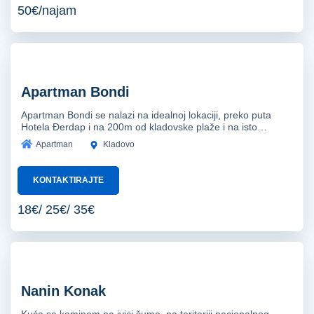
50€/najam
Apartman Bondi
Apartman Bondi se nalazi na idealnoj lokaciji, preko puta
Hotela Đerdap i na 200m od kladovske plaže i na isto…
Apartman
Kladovo
KONTAKTIRAJTE
18€/ 25€/ 35€
Nanin Konak
Kuća sa kaminom na ivici šume, na teritoriji nacionalnog