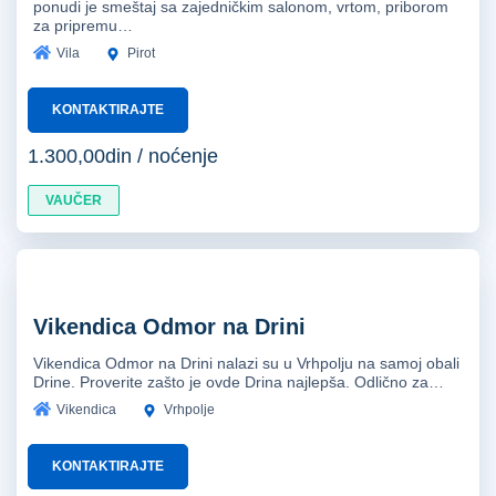
ponudi je smeštaj sa zajedničkim salonom, vrtom, priborom
za pripremu…
Vila
Pirot
KONTAKTIRAJTE
1.300,00din / noćenje
VAUČER
Vikendica Odmor na Drini
Vikendica Odmor na Drini nalazi su u Vrhpolju na samoj obali
Drine. Proverite zašto je ovde Drina najlepša. Odlično za…
Vikendica
Vrhpolje
KONTAKTIRAJTE