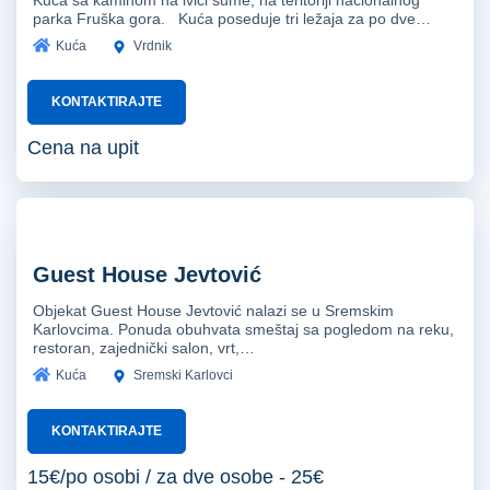
parka Fruška gora. Kuća poseduje tri ležaja za po dve…
Kuća
Vrdnik
KONTAKTIRAJTE
Cena na upit
Guest House Jevtović
Objekat Guest House Jevtović nalazi se u Sremskim
Karlovcima. Ponuda obuhvata smeštaj sa pogledom na reku,
restoran, zajednički salon, vrt,…
Kuća
Sremski Karlovci
KONTAKTIRAJTE
15€/po osobi / za dve osobe - 25€