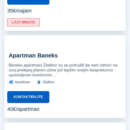
35€/najam
LAST MINUTE
Apartman Baneks
Baneks apartmani Zlatibor su se potrudili da vam odmor na
ovoj prelepoj planini učine još lepšim svojim besprekorno
opremljenim komfornim…
Apartman
Zlatibor
KONTAKTIRAJTE
40€/apartman