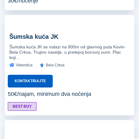
30€/noćenje
Šumska kuća JK
Šumska kuća JK se nalazi na 800m od glavnog puta Kovin-
Bela Crkva, Trujino naselje, u prelepoj borovoj sumi. Plac
koji…
Vikendica
Bela Crkva
KONTAKTIRAJTE
50€/najam, minimum dva noćenja
BEST BUY