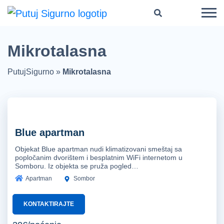
Mikrotalasna
PutujSigurno
»
Mikrotalasna
Blue apartman
Objekat Blue apartman nudi klimatizovani smeštaj sa
popločanim dvorištem i besplatnim WiFi internetom u
Somboru. Iz objekta se pruža pogled…
Apartman
Sombor
KONTAKTIRAJTE