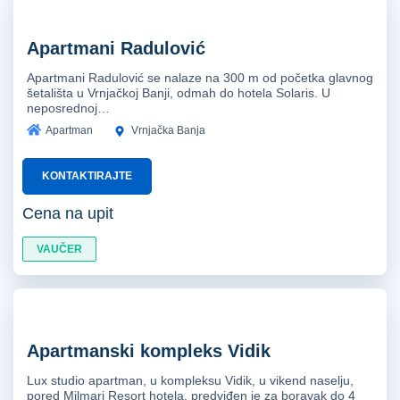
Apartmani Radulović
Apartmani Radulović se nalaze na 300 m od početka glavnog
šetališta u Vrnjačkoj Banji, odmah do hotela Solaris. U
neposrednoj…
Apartman
Vrnjačka Banja
KONTAKTIRAJTE
Cena na upit
VAUČER
Apartmanski kompleks Vidik
Lux studio apartman, u kompleksu Vidik, u vikend naselju,
pored Milmari Resort hotela, predviđen je za boravak do 4