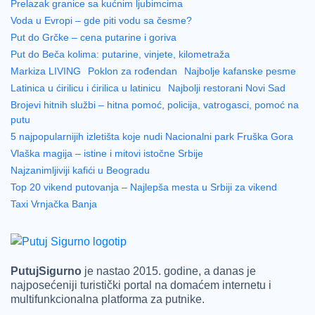
Prelazak granice sa kućnim ljubimcima
Voda u Evropi – gde piti vodu sa česme?
Put do Grčke – cena putarine i goriva
Put do Beča kolima: putarine, vinjete, kilometraža
Markiza LIVING
Poklon za rođendan
Najbolje kafanske pesme
Latinica u ćirilicu i ćirilica u latinicu
Najbolji restorani Novi Sad
Brojevi hitnih službi – hitna pomoć, policija, vatrogasci, pomoć na
putu
5 najpopularnijih izletišta koje nudi Nacionalni park Fruška Gora
Vlaška magija – istine i mitovi istočne Srbije
Najzanimljiviji kafići u Beogradu
Top 20 vikend putovanja – Najlepša mesta u Srbiji za vikend
Taxi Vrnjačka Banja
PutujSigurno
je nastao 2015. godine, a danas je
najposećeniji turistički portal na domaćem internetu i
multifunkcionalna platforma za putnike.