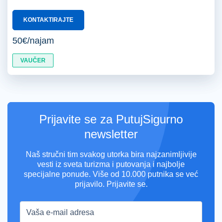
KONTAKTIRAJTE
50€/najam
VAUČER
Prijavite se za PutujSigurno
newsletter
Naš stručni tim svakog utorka bira najzanimljivije
vesti iz sveta turizma i putovanja i najbolje
specijalne ponude. Više od 10.000 putnika se već
prijavilo. Prijavite se.