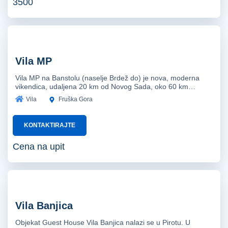
3500
Vila MP
Vila MP na Banstolu (naselje Brdež do) je nova, moderna
vikendica, udaljena 20 km od Novog Sada, oko 60 km…
Vila
Fruška Gora
KONTAKTIRAJTE
Cena na upit
Vila Banjica
Objekat Guest House Vila Banjica nalazi se u Pirotu. U