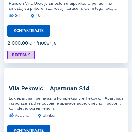
Pansion Villa Uvac je smešten u Šipoviku. U ponudi ima
smeštaj sa priborom za roštilj i terasom. Osim toga, ovaj…
Soba
Uvac
KONTAKTIRAJTE
2.000,00 din/noćenje
BEST BUY
Vila Peković – Apartman S14
Lux apartman se nalazi u kompleksu vile Peković. Apartman
raspolaže sa dve odvojene spavaće sobe, dnevnom sobom,
kompletno opremljenom…
Apartman
Zlatibor
KONTAKTIRAJTE