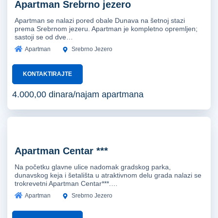
Apartman Srebrno jezero
Apartman se nalazi pored obale Dunava na šetnoj stazi
prema Srebrnom jezeru. Apartman je kompletno opremljen;
sastoji se od dve…
Apartman
Srebrno Jezero
KONTAKTIRAJTE
4.000,00 dinara/najam apartmana
Apartman Centar ***
Na početku glavne ulice nadomak gradskog parka,
dunavskog keja i šetališta u atraktivnom delu grada nalazi se
trokrevetni Apartman Centar***.…
Apartman
Srebrno Jezero