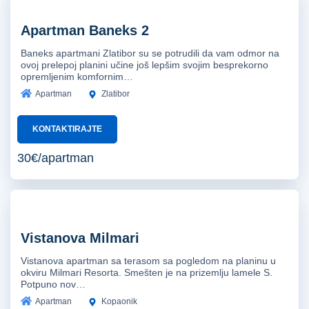
Apartman Baneks 2
Baneks apartmani Zlatibor su se potrudili da vam odmor na
ovoj prelepoj planini učine još lepšim svojim besprekorno
opremljenim komfornim…
Apartman
Zlatibor
KONTAKTIRAJTE
30€/apartman
Vistanova Milmari
Vistanova apartman sa terasom sa pogledom na planinu u
okviru Milmari Resorta. Smešten je na prizemlju lamele S.
Potpuno nov…
Apartman
Kopaonik