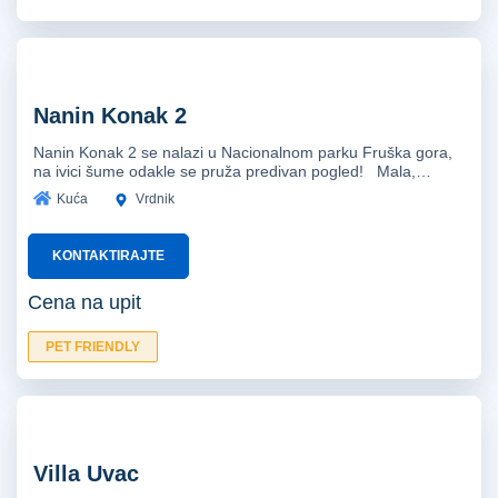
Nanin Konak 2
Nanin Konak 2 se nalazi u Nacionalnom parku Fruška gora,
na ivici šume odakle se pruža predivan pogled! Mala,…
Kuća
Vrdnik
KONTAKTIRAJTE
Cena na upit
PET FRIENDLY
Villa Uvac