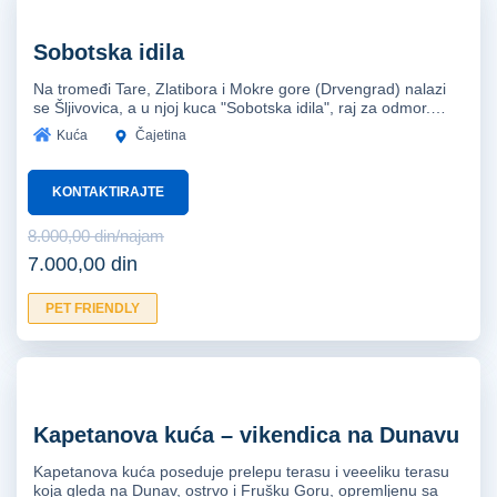
Sobotska idila
Na tromeđi Tare, Zlatibora i Mokre gore (Drvengrad) nalazi
se Šljivovica, a u njoj kuca "Sobotska idila", raj za odmor.…
Kuća
Čajetina
KONTAKTIRAJTE
8.000,00 din/najam
7.000,00 din
PET FRIENDLY
Kapetanova kuća – vikendica na Dunavu
Kapetanova kuća poseduje prelepu terasu i veeeliku terasu
koja gleda na Dunav, ostrvo i Frušku Goru, opremljenu sa