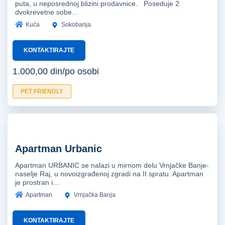
puta, u neposrednoj blizini prodavnice. Poseduje 2
dvokrevetne sobe…
Kuća
Sokobanja
KONTAKTIRAJTE
1.000,00 din/po osobi
PET FRIENDLY
Apartman Urbanic
Apartman URBANIC se nalazi u mirnom delu Vrnjačke Banje-
naselje Raj, u novoizgrađenoj zgradi na II spratu. Apartman
je prostran i…
Apartman
Vrnjačka Banja
KONTAKTIRAJTE