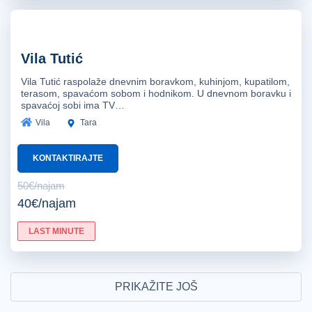
Vila Tutić
Vila Tutić raspolaže dnevnim boravkom, kuhinjom, kupatilom,
terasom, spavaćom sobom i hodnikom. U dnevnom boravku i
spavaćoj sobi ima TV…
Vila
Tara
KONTAKTIRAJTE
50€/najam
40€/najam
LAST MINUTE
PRIKAŽITE JOŠ