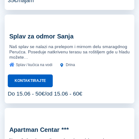
35€/najam
Splav za odmor Sanja
Naš splav se nalazi na prelepom i mirnom delu smaragdnog
Perućca. Poseduje natkrivenu terasu sa roštiljem gde u hladu
možete…
Splav / kućica na vodi
Drina
KONTAKTIRAJTE
Do 15.06 - 50€/od 15.06 - 60€
Apartman Centar ***