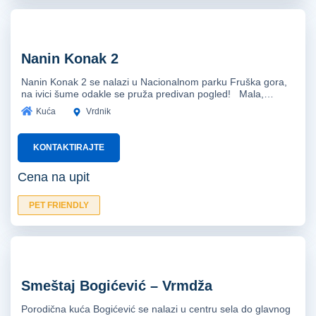
Nanin Konak 2
Nanin Konak 2 se nalazi u Nacionalnom parku Fruška gora,
na ivici šume odakle se pruža predivan pogled! Mala,…
Kuća
Vrdnik
KONTAKTIRAJTE
Cena na upit
PET FRIENDLY
Smeštaj Bogićević – Vrmdža
Porodična kuća Bogićević se nalazi u centru sela do glavnog