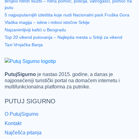
Brojevi hitnih službi – hitna pomoć, policija, vatrogasci, pomoć na
putu
5 najpopularnijih izletišta koje nudi Nacionalni park Fruška Gora
Vlaška magija – istine i mitovi istočne Srbije
Najzanimljiviji kafići u Beogradu
Top 20 vikend putovanja – Najlepša mesta u Srbiji za vikend
Taxi Vrnjačka Banja
PutujSigurno
je nastao 2015. godine, a danas je
najposećeniji turistički portal na domaćem internetu i
multifunkcionalna platforma za putnike.
PUTUJ SIGURNO
O PutujSigurno
Kontakt
Najčešća pitanja