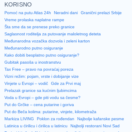
KORISNO
Pomoć na putu Atlas 24h
Neradni dani
Granični prelazi Srbije
Vreme prolaska naplatne rampe
Šta sme da se prenese preko granice
Saglasnost roditelja za putovanje maloletnog deteta
Međunarodna vozačka dozvola i zeleni karton
Međunarodno putno osiguranje
Kako dobiti besplatno putno osiguranje?
Gubitak pasoša u inostranstvu
Tax Free – pravo na povraćaj poreza
Vizni režim: pojam, vrste i dobijanje vize
Vinjete u Evropi – vodič
Gde za Prvi maj
Prelazak granice sa kućnim ljubimcima
Voda u Evropi – gde piti vodu sa česme?
Put do Grčke – cena putarine i goriva
Put do Beča kolima: putarine, vinjete, kilometraža
Markiza LIVING
Poklon za rođendan
Najbolje kafanske pesme
Latinica u ćirilicu i ćirilica u latinicu
Najbolji restorani Novi Sad