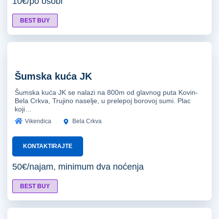
10€/po osobi
BEST BUY
Šumska kuća JK
Šumska kuća JK se nalazi na 800m od glavnog puta Kovin-
Bela Crkva, Trujino naselje, u prelepoj borovoj sumi. Plac
koji…
Vikendica
Bela Crkva
KONTAKTIRAJTE
50€/najam, minimum dva noćenja
BEST BUY