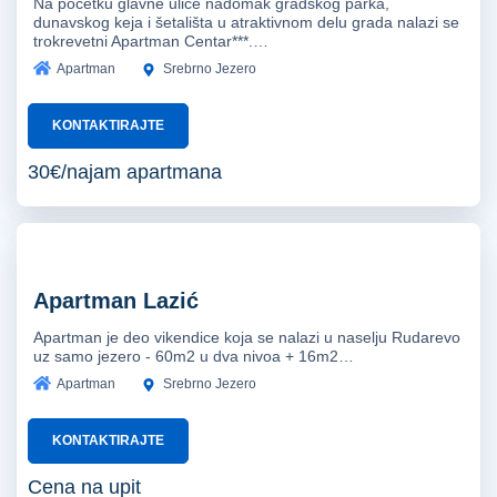
Na početku glavne ulice nadomak gradskog parka,
dunavskog keja i šetališta u atraktivnom delu grada nalazi se
trokrevetni Apartman Centar***.…
Apartman
Srebrno Jezero
KONTAKTIRAJTE
30€/najam apartmana
Apartman Lazić
Apartman je deo vikendice koja se nalazi u naselju Rudarevo
uz samo jezero - 60m2 u dva nivoa + 16m2…
Apartman
Srebrno Jezero
KONTAKTIRAJTE
Cena na upit