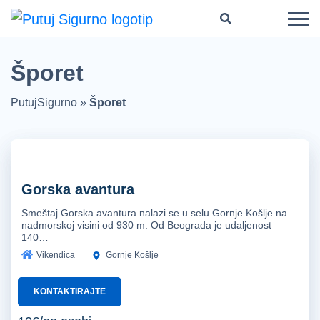
Šporet
PutujSigurno
»
Šporet
Gorska avantura
Smeštaj Gorska avantura nalazi se u selu Gornje Košlje na
nadmorskoj visini od 930 m. Od Beograda je udaljenost
140…
Vikendica
Gornje Košlje
KONTAKTIRAJTE