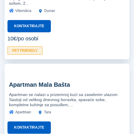
sofom, 2…
Vikendica
Dunav
KONTAKTIRAJTE
10€/po osobi
PET FRIENDLY
Apartman Mala Bašta
Apartman se nalazi u prizemnoj kući sa zasebnim ulazom.
Sastoji od velikog dnevnog boravka, spavaće sobe,
kompletne kuhinje sa posuđem,…
Apartman
Tara
KONTAKTIRAJTE