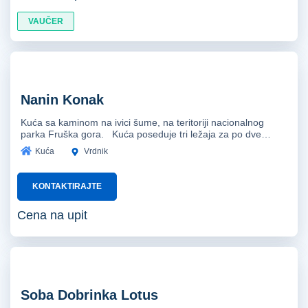
VAUČER
Nanin Konak
Kuća sa kaminom na ivici šume, na teritoriji nacionalnog
parka Fruška gora. Kuća poseduje tri ležaja za po dve…
Kuća
Vrdnik
KONTAKTIRAJTE
Cena na upit
Soba Dobrinka Lotus