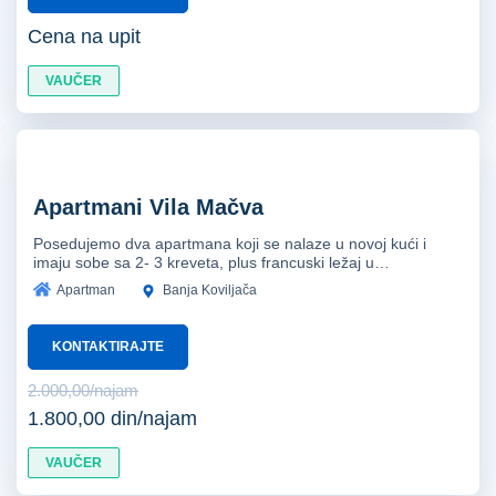
Cena na upit
VAUČER
Apartmani Vila Mačva
Posedujemo dva apartmana koji se nalaze u novoj kući i
imaju sobe sa 2- 3 kreveta, plus francuski ležaj u…
Apartman
Banja Koviljača
KONTAKTIRAJTE
2.000,00/najam
1.800,00 din/najam
VAUČER