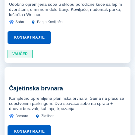
Udobno opremljena soba u sklopu porodicne kuce sa lepim
dvorištem, u mirnom delu Banje Koviljače, nadomak parka,
lečilišta i Wellnes…
Soba
Banja Koviljača
KONTAKTIRAJTE
VAUČER
Čajetinska brvnara
Kompletno opremljena planinska brvnara. Sama na placu sa
sopstvenim parkingom. Dve spavaće sobe na spratu +
dnevni boravak, kuhinja, trpezarija…
Brvnara
Zlatibor
KONTAKTIRAJTE