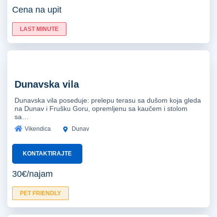
Cena na upit
LAST MINUTE
Dunavska vila
Dunavska vila poseduje: prelepu terasu sa dušom koja gleda
na Dunav i Frušku Goru, opremljenu sa kaučem i stolom
sa…
Vikendica
Dunav
KONTAKTIRAJTE
30€/najam
PET FRIENDLY