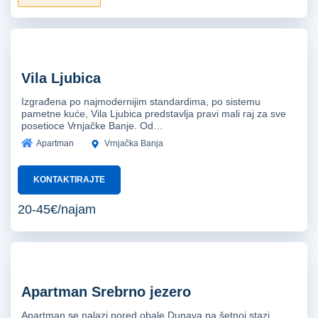
Vila Ljubica
Izgrađena po najmodernijim standardima, po sistemu
pametne kuće, Vila Ljubica predstavlja pravi mali raj za sve
posetioce Vrnjačke Banje. Od…
Apartman
Vrnjačka Banja
KONTAKTIRAJTE
20-45€/najam
Apartman Srebrno jezero
Apartman se nalazi pored obale Dunava na šetnoj stazi