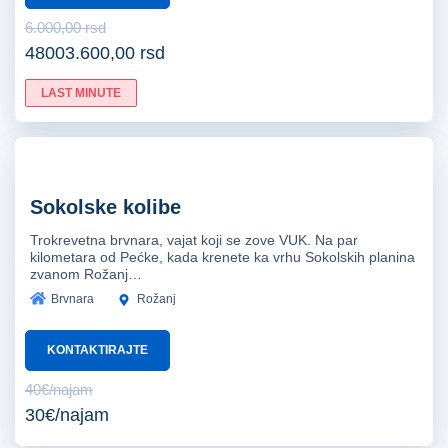
6.000,00 rsd
48003.600,00 rsd
LAST MINUTE
Sokolske kolibe
Trokrevetna brvnara, vajat koji se zove VUK. Na par
kilometara od Pećke, kada krenete ka vrhu Sokolskih planina
zvanom Rožanj…
Brvnara
Rožanj
KONTAKTIRAJTE
40€/najam
30€/najam