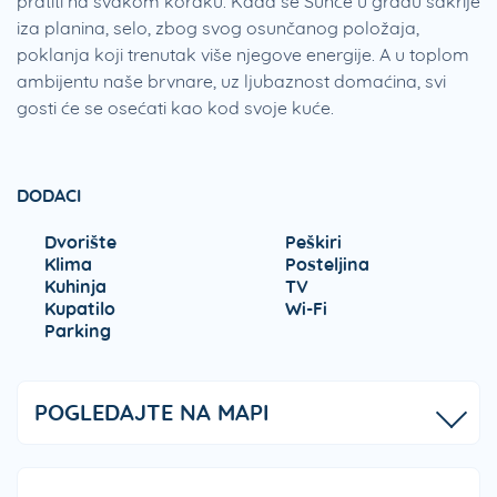
pratiti na svakom koraku. Kada se Sunce u gradu sakrije
iza planina, selo, zbog svog osunčanog položaja,
poklanja koji trenutak više njegove energije. A u toplom
ambijentu naše brvnare, uz ljubaznost domaćina, svi
gosti će se osećati kao kod svoje kuće.
DODACI
Dvorište
Peškiri
Klima
Posteljina
Kuhinja
TV
Kupatilo
Wi-Fi
Parking
POGLEDAJTE NA MAPI