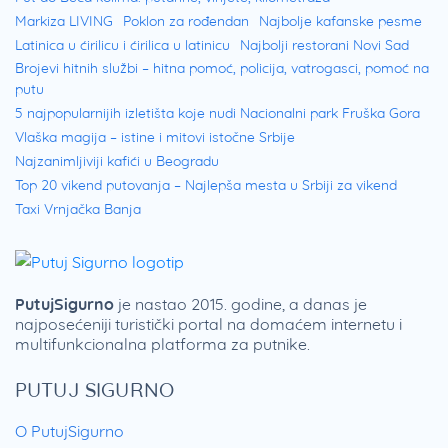
Markiza LIVING
Poklon za rođendan
Najbolje kafanske pesme
Latinica u ćirilicu i ćirilica u latinicu
Najbolji restorani Novi Sad
Brojevi hitnih službi – hitna pomoć, policija, vatrogasci, pomoć na
putu
5 najpopularnijih izletišta koje nudi Nacionalni park Fruška Gora
Vlaška magija – istine i mitovi istočne Srbije
Najzanimljiviji kafići u Beogradu
Top 20 vikend putovanja – Najlepša mesta u Srbiji za vikend
Taxi Vrnjačka Banja
PutujSigurno
je nastao 2015. godine, a danas je
najposećeniji turistički portal na domaćem internetu i
multifunkcionalna platforma za putnike.
PUTUJ SIGURNO
O PutujSigurno