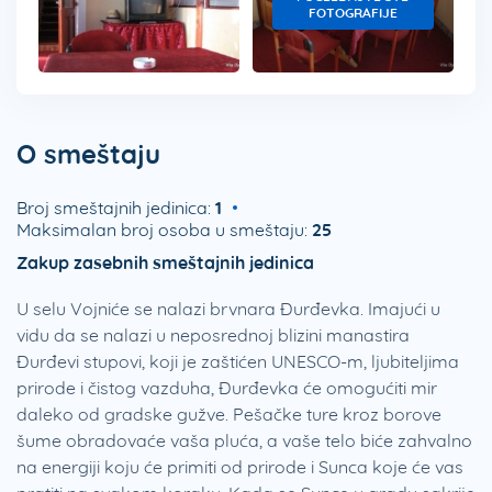
FOTOGRAFIJE
O smeštaju
Broj smeštajnih jedinica:
1
Maksimalan broj osoba u smeštaju:
25
Zakup zasebnih smeštajnih jedinica
U selu Vojniće se nalazi brvnara Đurđevka. Imajući u
vidu da se nalazi u neposrednoj blizini manastira
Đurđevi stupovi, koji je zaštićen UNESCO-m, ljubiteljima
prirode i čistog vazduha, Đurđevka će omogućiti mir
daleko od gradske gužve. Pešačke ture kroz borove
šume obradovaće vaša pluća, a vaše telo biće zahvalno
na energiji koju će primiti od prirode i Sunca koje će vas