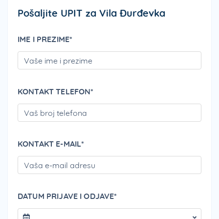
Pošaljite UPIT za Vila Đurđevka
IME I PREZIME*
PLEA
KONTAKT TELEFON*
PLEA
KONTAKT E-MAIL*
PLEA
DATUM PRIJAVE I ODJAVE*