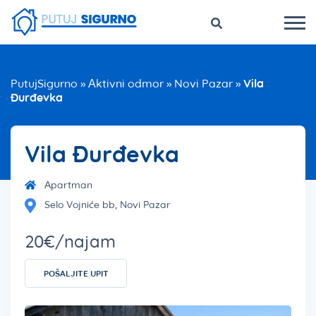
PutujSigurno
»
Aktivni odmor
»
Novi Pazar
»
Vila
Đurđevka
Vila Đurđevka
Apartman
Selo Vojniće bb, Novi Pazar
20€/najam
POŠALJITE UPIT