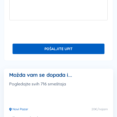
POŠALJITE UPIT
Možda vam se dopada i...
Pogledajte svih 716 smeštaja
Novi Pazar
20€/najam