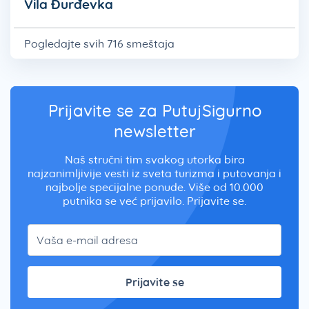
Vila Đurđevka
Pogledajte svih 716 smeštaja
Prijavite se za PutujSigurno
newsletter
Naš stručni tim svakog utorka bira
najzanimljivije vesti iz sveta turizma i putovanja i
najbolje specijalne ponude. Više od 10.000
putnika se već prijavilo. Prijavite se.
Prijavite se