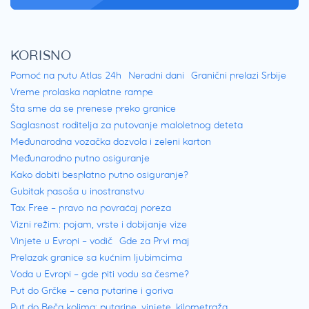
KORISNO
Pomoć na putu Atlas 24h
Neradni dani
Granični prelazi Srbije
Vreme prolaska naplatne rampe
Šta sme da se prenese preko granice
Saglasnost roditelja za putovanje maloletnog deteta
Međunarodna vozačka dozvola i zeleni karton
Međunarodno putno osiguranje
Kako dobiti besplatno putno osiguranje?
Gubitak pasoša u inostranstvu
Tax Free – pravo na povraćaj poreza
Vizni režim: pojam, vrste i dobijanje vize
Vinjete u Evropi – vodič
Gde za Prvi maj
Prelazak granice sa kućnim ljubimcima
Voda u Evropi – gde piti vodu sa česme?
Put do Grčke – cena putarine i goriva
Put do Beča kolima: putarine, vinjete, kilometraža