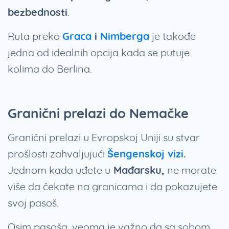
bezbednosti
.
Ruta preko
Graca
i
Nimberga
je takođe
jedna od idealnih opcija kada se putuje
kolima do Berlina.
Granični prelazi do Nemačke
Granični prelazi u Evropskoj Uniji su stvar
prošlosti zahvaljujući
Šengenskoj vizi
.
Jednom kada uđete u
Mađarsku,
ne morate
više da čekate na granicama i da pokazujete
svoj pasoš.
Osim pasoša, veoma je važno da sa sobom