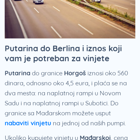
Putarina do Berlina i iznos koji
vam je potreban za vinjete
Putarina
do granice
Horgoš
iznosi oko 560
dinara, odnosno oko 4,5 eura, i plaća se na
dva mesta: na naplatnoj rampi u Novom
Sadu i na naplatnoj rampi u Subotici. Do
granice sa Mađarskom možete usput
nabaviti vinjetu
na jednoj od naših pumpi.
Ukoliko kupujete vinjetu u
Mađarskoj
, cena