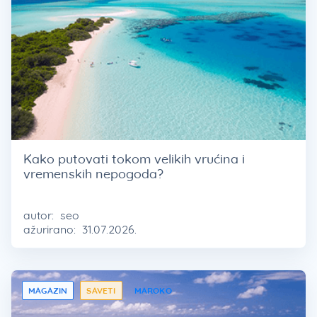
Kako putovati tokom velikih vrućina i
vremenskih nepogoda?
autor:
seo
ažurirano:
31.07.2026.
MAGAZIN
SAVETI
MAROKO