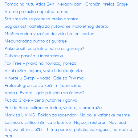
Pomoć na putu Atlas 24h
Neradni dani
Granični prelazi Srbije
Vreme prolaska naplatne rampe
Šta sme da se prenese preko granice
Saglasnost roditelja za putovanje maloletnog deteta
Međunarodna vozačka dozvola i zeleni karton
Međunarodno putno osiguranje
Kako dobiti besplatno putno osiguranje?
Gubitak pasoša u inostranstvu
Tax Free – pravo na povraćaj poreza
Vizni režim: pojam, vrste i dobijanje vize
Vinjete u Evropi – vodič
Gde za Prvi maj
Prelazak granice sa kućnim ljubimcima
Voda u Evropi – gde piti vodu sa česme?
Put do Grčke – cena putarine i goriva
Put do Beča kolima: putarine, vinjete, kilometraža
Markiza LIVING
Poklon za rođendan
Najbolje kafanske pesme
Latinica u ćirilicu i ćirilica u latinicu
Najbolji restorani Novi Sad
Brojevi hitnih službi – hitna pomoć, policija, vatrogasci, pomoć na
putu