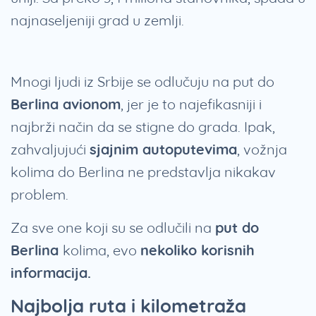
najnaseljeniji grad u zemlji.
Mnogi ljudi iz Srbije se odlučuju na put do
Berlina avionom
, jer je to najefikasniji i
najbrži način da se stigne do grada. Ipak,
zahvaljujući
sjajnim autoputevima
, vožnja
kolima do Berlina ne predstavlja nikakav
problem.
Za sve one koji su se odlučili na
put do
Berlina
kolima, evo
nekoliko korisnih
informacija.
Najbolja ruta i kilometraža