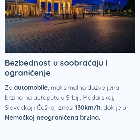
Bezbednost u saobraćaju i
ograničenje
Za
automobile
, maksimalna dozvoljena
brzina na autoputu u Srbiji, Mađarskoj,
Slovačkoj i Češkoj iznosi
130km/h
, dok je u
Nemačkoj neograničena brzina.