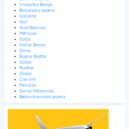
Vrnjačka Banja
Bovansko jezero
Golubac
Goč
Aranđelovac
Mitrovac
Guča
Ovčar Banja
Drina
Bajina Bašta
Golija
Rudnik
Zlatar
Crni Vrh
Perućac
Gornji Milanovac
Belocrkvanska jezera