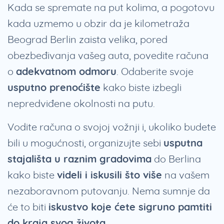
Kada se spremate na put kolima, a pogotovu
kada uzmemo u obzir da je kilometraža
Beograd Berlin zaista velika, pored
obezbeđivanja vašeg auta, povedite računa
o
adekvatnom odmoru
. Odaberite svoje
usputno prenoćište
kako biste izbegli
nepredviđene okolnosti na putu.
Vodite računa o svojoj vožnji i, ukoliko budete
bili u mogućnosti, organizujte sebi
usputna
stajališta u raznim gradovima
do Berlina
kako biste
videli i iskusili što više
na vašem
nezaboravnom putovanju. Nema sumnje da
će to biti
iskustvo koje ćete sigruno pamtiti
do kraja svog života
.