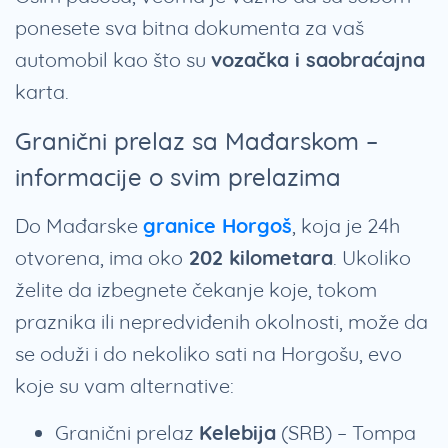
ponesete sva bitna dokumenta za vaš
automobil kao što su
vozačka i saobraćajna
karta.
Granični prelaz sa Mađarskom –
informacije o svim prelazima
Do Mađarske
granice Horgoš
, koja je 24h
otvorena, ima oko
202 kilometara
. Ukoliko
želite da izbegnete čekanje koje, tokom
praznika ili nepredviđenih okolnosti, može da
se oduži i do nekoliko sati na Horgošu, evo
koje su vam alternative:
Granični prelaz
Kelebija
(SRB) – Tompa