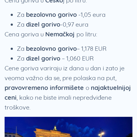
Cena goriva u
Češko
j po litru:
Za
bezolovno gorivo
-1,05 eura
Za
dizel gorivo
-0,97 eura
Cena goriva u
Nemačkoj
po litru:
Za
bezolovno gorivo
– 1,178 EUR
Za
dizel gorivo
– 1,060 EUR
Cene goriva variraju iz dana u dan i zato je
veoma važno da se, pre polaska na put,
pravovremeno informišete
o
najaktuelnijoj
ceni
, kako ne biste imali nepredviđene
troškove.