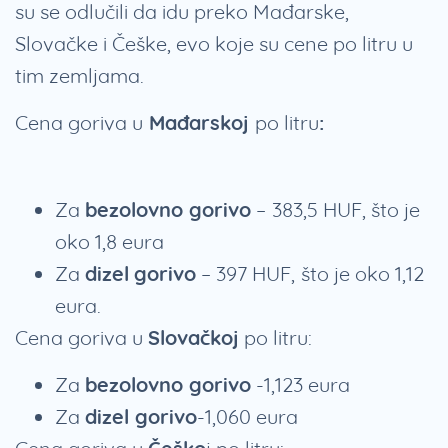
su se odlučili da idu preko Mađarske,
Slovačke i Češke, evo koje su cene po litru u
tim zemljama.
Cena goriva u
Mađarskoj
po litru
:
Za
bezolovno gorivo
–
383,5 HUF, što je
oko 1,8 eura
Za
dizel
gorivo
– 397 HUF,
što je oko 1,12
eura.
Cena goriva u
Slovačkoj
po litru:
Za
bezolovno gorivo
-1,123 eura
Za
dizel gorivo
-1,060 eura