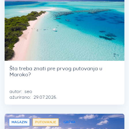
Šta treba znati pre prvog putovanja u
Maroko?
autor:
seo
ažurirano:
29.07.2026.
MAGAZIN
PUTOVANJE
GRČKA