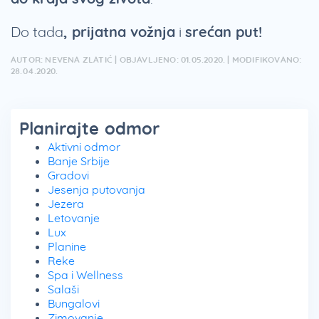
Do tada
, prijatna vožnja
i
srećan put!
AUTOR: NEVENA ZLATIĆ | OBJAVLJENO: 01.05.2020. | MODIFIKOVANO:
28.04.2020.
Planirajte odmor
Aktivni odmor
Banje Srbije
Gradovi
Jesenja putovanja
Jezera
Letovanje
Lux
Planine
Reke
Spa i Wellness
Salaši
Bungalovi
Zimovanje