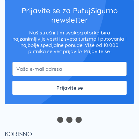
Prijavite se za PutujSigurno
newsletter
Naš stručni tim svakog utorka bira
najzanimljivije vesti iz sveta turizma i putovanja i
najbolje specijalne ponude. Više od 10.000
putnika se već prijavilo. Prijavite se.
Prijavite se
KORISNO