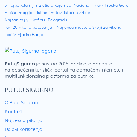
5 najpopularnijih izletišta koje nudi Nacionalni park Fruška Gora
Vlaška magija – istine i mitovi istočne Srbije
Najzanimljiviji kafići u Beogradu
Top 20 vikend putovanja – Najlepša mesta u Srbiji za vikend
Taxi Vrnjačka Banja
PutujSigurno
je nastao 2015. godine, a danas je
najposećeniji turistički portal na domaćem internetu i
multifunkcionalna platforma za putnike.
PUTUJ SIGURNO
O PutujSigurno
Kontakt
Najčešća pitanja
Uslovi korišćenja