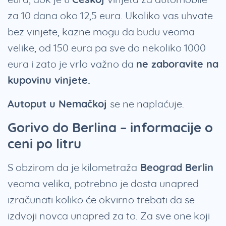
za 10 dana oko 12,5 eura. Ukoliko vas uhvate
bez vinjete, kazne mogu da budu veoma
velike, od 150 eura pa sve do nekoliko 1000
eura i zato je vrlo važno da
ne zaboravite na
kupovinu vinjete.
Autoput u Nemačkoj
se ne naplaćuje.
Gorivo do Berlina – informacije o
ceni po litru
S obzirom da je kilometraža
Beograd Berlin
veoma velika, potrebno je dosta unapred
izračunati koliko će okvirno trebati da se
izdvoji novca unapred za to. Za sve one koji