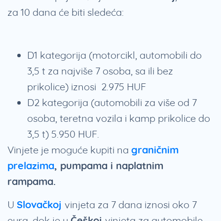
za 10 dana će biti sledeća:
D1 kategorija (motorcikl, automobili do
3,5 t za najviše 7 osoba, sa ili bez
prikolice) iznosi 2.975 HUF
D2 kategorija (automobili za više od 7
osoba, teretna vozila i kamp prikolice do
3,5 t) 5.950 HUF.
Vinjete je moguće kupiti na
graničnim
prelazima
, pumpama i naplatnim
rampama.
U
Slovačkoj
vinjeta za 7 dana iznosi oko 7
eura, dok je u
Češkoj
vinjeta za automobile