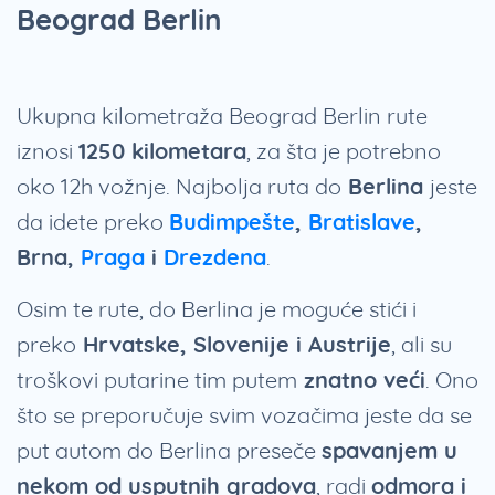
Beograd Berlin
Ukupna kilometraža Beograd Berlin rute
iznosi
1250 kilometara
, za šta je potrebno
oko 12h vožnje. Najbolja ruta do
Berlina
jeste
da idete preko
Budimpešte
,
Bratislave
,
Brna,
Praga
i
Drezdena
.
Osim te rute, do Berlina je moguće stići i
preko
Hrvatske, Slovenije i Austrije
, ali su
troškovi putarine tim putem
znatno veći
. Ono
što se preporučuje svim vozačima jeste da se
put autom do Berlina preseče
spavanjem u
nekom od usputnih gradova
, radi
odmora i