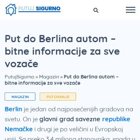
Put do Berlina autom –
bitne informacije za sve
vozače
PutujSigurno
»
Magazin
»
Put do Berlina autom –
bitne informacije za sve vozače
MAGAZIN
PUTOVANJE
Berlin
je jedan od najposećenijih gradova na
svetu. On je
glavni grad savezne
republike
Nemačke
i drugi je po veličini u Evropskoj
uniji. Sa preko 3,4 miliona stanovnika, spada u