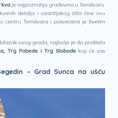
rkva
je najpoznatija građevina u Temišvaru.
venih detalja i vizantijskog stila čine ovu
 u centru Temišvara i posvećena je Svetim
ilazak ovog grada, najbolje je da prošteta
ja, Trg Pobede i Trg Slobode
koji će vas
Segedin – Grad Sunca na ušću