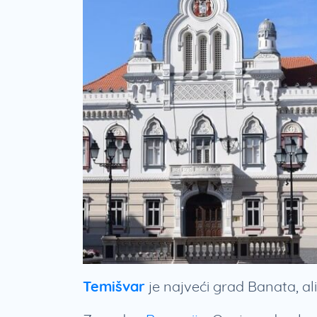
Temišvar
je najveći grad Banata, ali