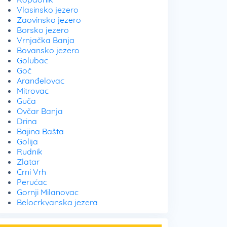
Vlasinsko jezero
Zaovinsko jezero
Borsko jezero
Vrnjačka Banja
Bovansko jezero
Golubac
Goč
Aranđelovac
Mitrovac
Guča
Ovčar Banja
Drina
Bajina Bašta
Golija
Rudnik
Zlatar
Crni Vrh
Perućac
Gornji Milanovac
Belocrkvanska jezera