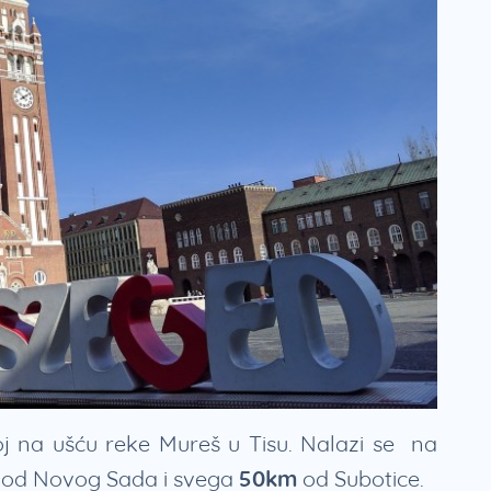
j na ušću reke Mureš u Tisu. Nalazi se na
od Novog Sada i svega
50km
od Subotice.