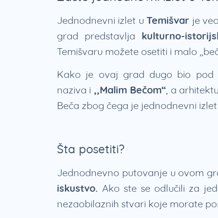
Jednodnevni izlet u
Temišvar
je veo
grad predstavlja
kulturno-istori
Temišvaru možete osetiti i malo ,,b
Kako je ovaj grad dugo bio pod 
naziva i
,,Malim Bečom“
, a arhitek
Beča zbog čega je jednodnevni izle
Šta posetiti?
Jednodnevno putovanje u ovom gr
iskustvo.
Ako ste se odlučili za je
nezaobilaznih stvari koje morate po