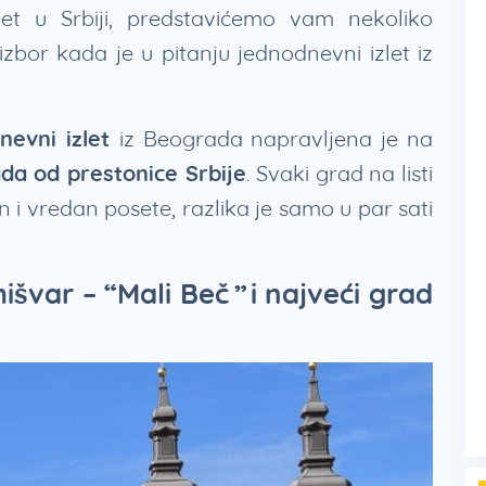
let u Srbiji, predstavićemo vam nekoliko
 izbor kada je u pitanju jednodnevni izlet iz
nevni izlet
iz Beograda napravljena je na
da od prestonice Srbije
. Svaki grad na listi
n i vredan posete, razlika je samo u par sati
išvar – “Mali Beč” i najveći grad