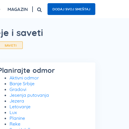
O
MAGAZIN
DODAJ SVOJ SMEŠTAJ
ogled
Fruška gora – top 5 izletišta
Najzanimljiviji kafići u Beogradu
Nacionalni parkovi Srbije – 5 oaza prirode
e i saveti
SAVETI
Planirajte odmor
Aktivni odmor
Banje Srbije
Gradovi
Jesenja putovanja
Jezera
Letovanje
Lux
Planine
Reke