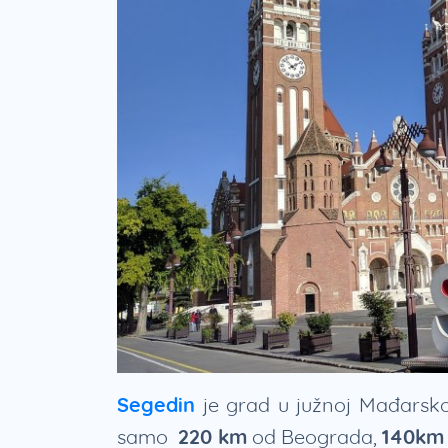
Segedin
je grad u južnoj Mađarsko
samo
220 km
od Beograda,
140km