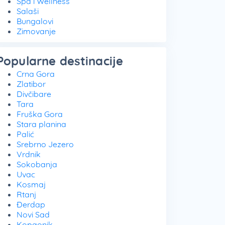
Spa i Wellness
Salaši
Bungalovi
Zimovanje
Popularne destinacije
Crna Gora
Zlatibor
Divčibare
Tara
Fruška Gora
Stara planina
Palić
Srebrno Jezero
Vrdnik
Sokobanja
Uvac
Kosmaj
Rtanj
Đerdap
Novi Sad
Kopaonik