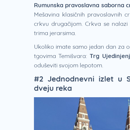
Rumunska pravoslavna saborna c
Mešavina klasičnih pravoslavnih crk
crkvu drugačijom. Crkva se nalazi
trima jerarsima.
Ukoliko imate samo jedan dan za ob
tgovima Temišvara:
Trg Ujedinjen
oduševiti svojom lepotom.
#2 Jednodnevni izlet u 
dveju reka