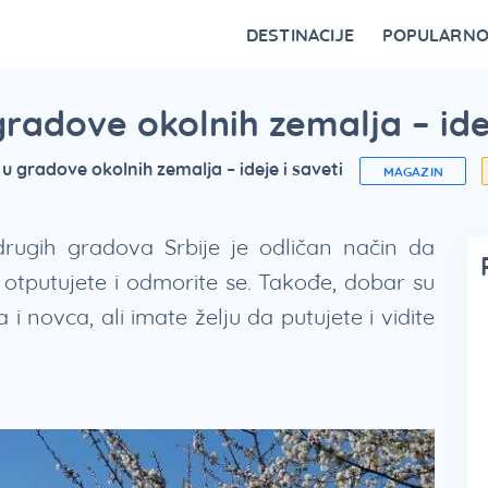
DESTINACIJE
POPULARN
Vrnjačka Banja
Bovansko jezero
Ovčar Banja
Bajina Bašta
Gornji Milanovac
Belocrkvanska jezera
Restorani na Zlatiboru i specijaliteti
Fruška Gora – kulturna riznica Srbije
Divčibare kao atraktivna destinacija
Vidikovci na Tari za najlepši p
gradove okolnih zemalja – idej
 u gradove okolnih zemalja – ideje i saveti
MAGAZIN
rugih gradova Srbije je odličan način da
 otputujete i odmorite se. Takođe, dobar su
novca, ali imate želju da putujete i vidite