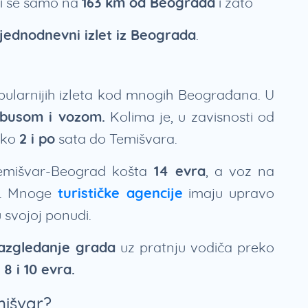
zi se samo na
163 km od Beograda
i zato
 jednodnevni izlet iz Beograda
.
pularnijih izleta kod mnogih Beograđana. U
obusom i vozom.
Kolima je, u zavisnosti od
oko
2 i po
sata do Temišvara.
mišvar-Beograd košta
14 evra
, a voz na
ta. Mnoge
turističke agencije
imaju upravo
u svojoj ponudi.
azgledanje grada
uz pratnju vodiča preko
u
8 i 10 evra.
mišvar?