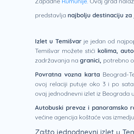
Zapadne
Rumunije
. Ovaj grad nala
predstavlja
najbolju destinaciju za
Izlet u Temišvar
je jedan od najpo
Temišvar možete stići
kolima, aut
zadržavanja na
granici,
potrebno 
Povratna vozna karta
Beograd-Te
ovoj relaciji putuje oko 3 i po sa
ovaj jednodnevni izlet iz Beograda 
Autobuski prevoz i panoramsko r
većine agencija koštaće vas izmedj
Zašto jednodnevni izlet u Te