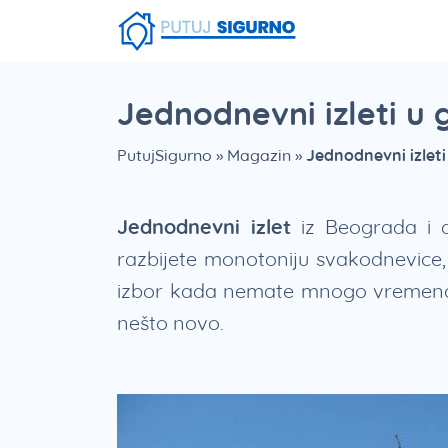
Fruška Gora
Stara planina
Smešna strana putovanja
Srebrno Jezero
Vlasinsko jezero
Zaovinsko jezero
Borsko jezero
Jednodnevni izleti u 
PutujSigurno
»
Magazin
»
Jednodnevni izleti
Jednodnevni izlet
iz Beograda i d
razbijete monotoniju svakodnevice,
izbor kada nemate mnogo vremena i 
nešto novo.