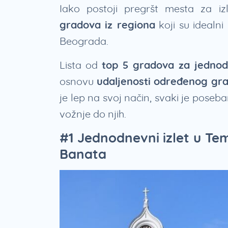
Iako postoji pregršt mesta za iz
gradova iz regiona
koji su idealni
Beograda.
Lista od
top 5 gradova za jednod
osnovu
udaljenosti određenog gra
je lep na svoj način, svaki je poseba
vožnje do njih.
#1 Jednodnevni izlet u Tem
Banata